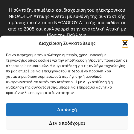
Η σύνταξη, επιμέλεια και διαχείριση του ηλεκτρονικού
ΝΕΟΛΟΓΟΥ Αττικής γίνεται με ευθύνη της συντακτικής
ομάδας του έντυπου ΝΕΟΛΟΓΟΥ Αττικής που εκδίδεται
από το 2005 και κυκλοφορεί στην ανατολική Αττική με
έδρα την Παλλήνη.
Διαχείριση Συγκατάθεσης
Επικοινωνία:
info@neologosattikis.gr
Για να παρέχουμε την καλύτερη εμπειρία, χρησιμοποιούμε
τεχνολογίες όπως cookies για την αποθήκευση ή/και την πρόσβαση σε
ΑΚΟΛΟΥΘΗΣΕ ΜΑΣ
πληροφορίες συσκευών. Η συγκατάθεση για τις εν λόγω τεχνολογίες
θα μας επιτρέψει να επεξεργαστούμε δεδομένα προσωπικού
χαρακτήρα, όπως συμπεριφορά περιήγησης ή μοναδικά
αναγνωριστικά σε αυτόν τον ιστότοπο. Η μη συγκατάθεση ή η
ανάκληση της συγκατάθεσης, μπορεί να επηρεάσει αρνητικά
ορισμένες λειτουργίες και δυνατότητες.
Αποδοχή
Δεν αποδέχομαι
Blog
Videos
Όροι Χρήσης
Επικοινωνία