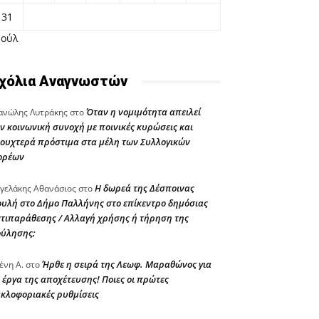
31
Ιούλ
χόλια Αναγνωστών
Όταν η νομιμότητα απειλεί
νώλης Λυτράκης
στο
ν κοινωνική συνοχή με ποινικές κυρώσεις και
ουχτερά πρόστιμα στα μέλη των Συλλογικών
ορέων
Η δωρεά της Δέσποινας
γελάκης Αθανάσιος
στο
υλή στο Δήμο Παλλήνης στο επίκεντρο δημόσιας
τιπαράθεσης / Αλλαγή χρήσης ή τήρηση της
ούλησης;
Ήρθε η σειρά της Λεωφ. Μαραθώνος για
ένη Α.
στο
 έργα της αποχέτευσης! Ποιες οι πρώτες
κλοφοριακές ρυθμίσεις