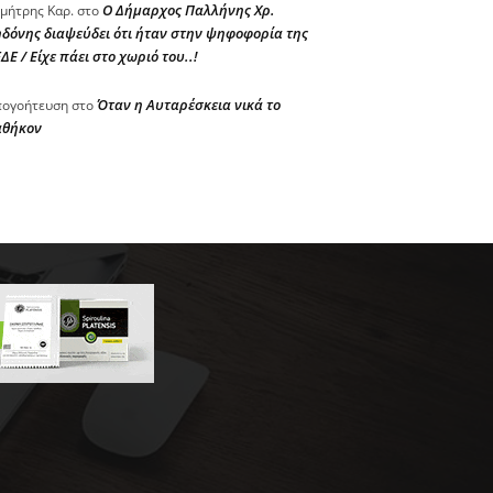
Ο Δήμαρχος Παλλήνης Χρ.
μήτρης Καρ.
στο
δόνης διαψεύδει ότι ήταν στην ψηφοφορία της
ΔΕ / Είχε πάει στο χωριό του..!
Όταν η Αυταρέσκεια νικά το
ογοήτευση
στο
αθήκον