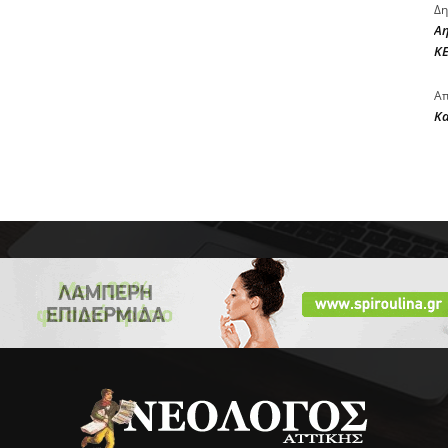
Δη
Αη
ΚΕ
Απ
Κ