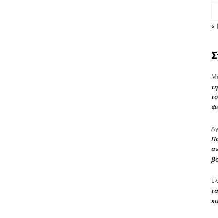
« 
Σ
Μα
τη
τσ
Φ
Αγ
Πο
αν
β
Ελ
τα
κυ