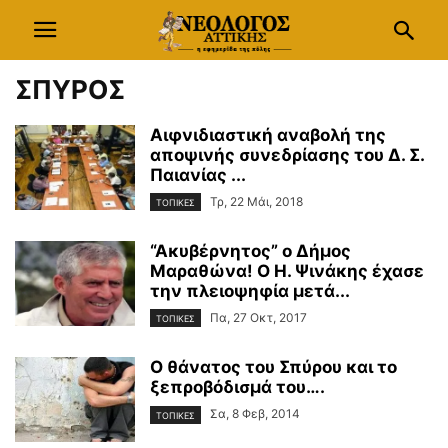
ΣΠΥΡΟΣ
Αιφνιδιαστική αναβολή της
αποψινής συνεδρίασης του Δ. Σ.
Παιανίας ...
Τρ, 22 Μάι, 2018
ΤΟΠΙΚΕΣ
“Ακυβέρνητος” ο Δήμος
Μαραθώνα! Ο Η. Ψινάκης έχασε
την πλειοψηφία μετά...
Πα, 27 Οκτ, 2017
ΤΟΠΙΚΕΣ
Ο θάνατος του Σπύρου και το
ξεπροβόδισμά του….
Σα, 8 Φεβ, 2014
ΤΟΠΙΚΕΣ