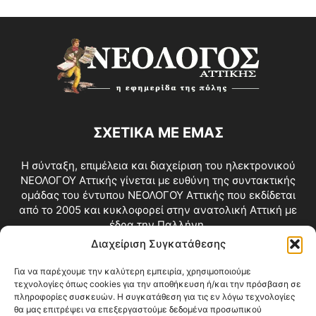
ΣΧΕΤΙΚΑ ΜΕ ΕΜΑΣ
Η σύνταξη, επιμέλεια και διαχείριση του ηλεκτρονικού
ΝΕΟΛΟΓΟΥ Αττικής γίνεται με ευθύνη της συντακτικής
ομάδας του έντυπου ΝΕΟΛΟΓΟΥ Αττικής που εκδίδεται
από το 2005 και κυκλοφορεί στην ανατολική Αττική με
έδρα την Παλλήνη.
Διαχείριση Συγκατάθεσης
Επικοινωνία:
info@neologosattikis.gr
Για να παρέχουμε την καλύτερη εμπειρία, χρησιμοποιούμε
τεχνολογίες όπως cookies για την αποθήκευση ή/και την πρόσβαση σε
ΑΚΟΛΟΥΘΗΣΕ ΜΑΣ
πληροφορίες συσκευών. Η συγκατάθεση για τις εν λόγω τεχνολογίες
θα μας επιτρέψει να επεξεργαστούμε δεδομένα προσωπικού