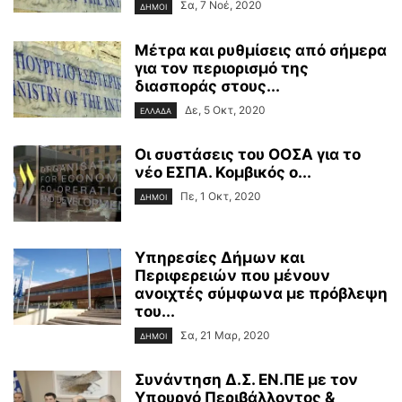
Σα, 7 Νοέ, 2020
ΔΗΜΟΙ
Μέτρα και ρυθμίσεις από σήμερα
για τον περιορισμό της
διασποράς στους...
Δε, 5 Οκτ, 2020
ΕΛΛΑΔΑ
Οι συστάσεις του ΟΟΣΑ για το
νέο ΕΣΠΑ. Κομβικός ο...
Πε, 1 Οκτ, 2020
ΔΗΜΟΙ
Υπηρεσίες Δήμων και
Περιφερειών που μένουν
ανοιχτές σύμφωνα με πρόβλεψη
του...
Σα, 21 Μαρ, 2020
ΔΗΜΟΙ
Συνάντηση Δ.Σ. ΕΝ.ΠΕ με τον
Υπουργό Περιβάλλοντος &