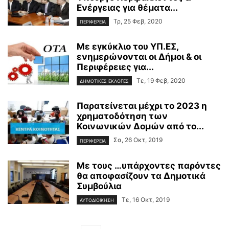
Ενέργειας για θέματα...
Τρ, 25 Φεβ, 2020
ΠΕΡΙΦΕΡΕΙΑ
Με εγκύκλιο του ΥΠ.ΕΣ,
ενημερώνονται οι Δήμοι & οι
Περιφέρειες για...
Τε, 19 Φεβ, 2020
ΔΗΜΟΤΙΚΕΣ ΕΚΛΟΓΕΣ
Παρατείνεται μέχρι το 2023 η
χρηματοδότηση των
Κοινωνικών Δομών από το...
Σα, 26 Οκτ, 2019
ΠΕΡΙΦΕΡΕΙΑ
Με τους …υπάρχοντες παρόντες
θα αποφασίζουν τα Δημοτικά
Συμβούλια
Τε, 16 Οκτ, 2019
ΑΥΤΟΔΙΟΙΚΗΣΗ