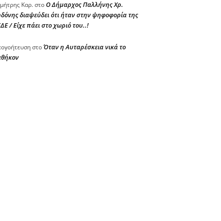
Ο Δήμαρχος Παλλήνης Χρ.
μήτρης Καρ.
στο
δόνης διαψεύδει ότι ήταν στην ψηφοφορία της
ΔΕ / Είχε πάει στο χωριό του..!
Όταν η Αυταρέσκεια νικά το
ογοήτευση
στο
αθήκον