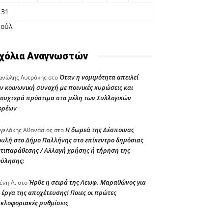
31
Ιούλ
χόλια Αναγνωστών
Όταν η νομιμότητα απειλεί
νώλης Λυτράκης
στο
ν κοινωνική συνοχή με ποινικές κυρώσεις και
ουχτερά πρόστιμα στα μέλη των Συλλογικών
ορέων
Η δωρεά της Δέσποινας
γελάκης Αθανάσιος
στο
υλή στο Δήμο Παλλήνης στο επίκεντρο δημόσιας
τιπαράθεσης / Αλλαγή χρήσης ή τήρηση της
ούλησης;
Ήρθε η σειρά της Λεωφ. Μαραθώνος για
ένη Α.
στο
 έργα της αποχέτευσης! Ποιες οι πρώτες
κλοφοριακές ρυθμίσεις