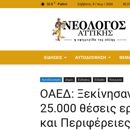
C
32.9
Σάββατο, 8 / Αυγ / 2026
BLO
Pallini
ΝΕΟΛΟΓΟΣ
ΑΤΤΙΚΗΣ
ΕΙΔΗΣΕΙΣ
ΑΥΤΟΔΙΟΙΚΗΣΗ
ΘΕΜ
Αυτοδιοικηση
Δημοι
Ειδησεις
Ελλαδα
Κοινωνια
ΟΑΕΔ: Ξεκίνησαν
25.000 θέσεις ε
και Περιφέρειε