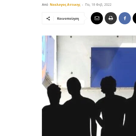
Από
Νεολογος Αττικης
-
Πα, 18 Φεβ, 2022
Κοινοποίηση