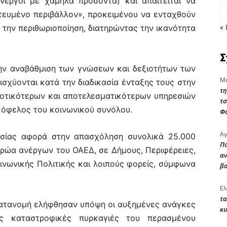
νεργοι με χαμηλά προσόντα) και απαιτείται να
ευμένο περιβάλλον», προκειμένου να ενταχθούν
« 
 την περιθωριοποίηση, διατηρώντας την ικανότητα
Σ
ην αναβάθμιση των γνώσεων και δεξιοτήτων των
Μα
ισχύονται κατά την διαδικασία ένταξης τους στην
τη
ιοτικότερων και αποτελεσματικότερων υπηρεσιών
τσ
ς όφελος του κοινωνικού συνόλου.
Φ
Αγ
σίας αφορά στην απασχόληση συνολικά 25.000
Πο
ώα ανέργων του ΟΑΕΔ, σε Δήμους, Περιφέρειες,
αν
ινωνικής Πολιτικής και λοιπούς φορείς, σύμφωνα
β
Ελ
τα
 κατανομή ελήφθησαν υπόψη οι αυξημένες ανάγκες
κυ
 καταστροφικές πυρκαγιές του περασμένου