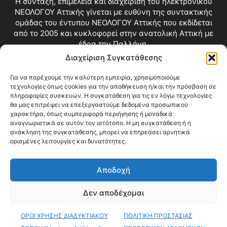
Η σύνταξη, επιμέλεια και διαχείριση του ηλεκτρονικού
ΝΕΟΛΟΓΟΥ Αττικής γίνεται με ευθύνη της συντακτικής
ομάδας του έντυπου ΝΕΟΛΟΓΟΥ Αττικής που εκδίδεται
από το 2005 και κυκλοφορεί στην ανατολική Αττική με
έδρα την Παλλήνη.
Διαχείριση Συγκατάθεσης
Επικοινωνία:
info@neologosattikis.gr
Για να παρέχουμε την καλύτερη εμπειρία, χρησιμοποιούμε
τεχνολογίες όπως cookies για την αποθήκευση ή/και την πρόσβαση σε
ΑΚΟΛΟΥΘΗΣΕ ΜΑΣ
πληροφορίες συσκευών. Η συγκατάθεση για τις εν λόγω τεχνολογίες
θα μας επιτρέψει να επεξεργαστούμε δεδομένα προσωπικού
χαρακτήρα, όπως συμπεριφορά περιήγησης ή μοναδικά
αναγνωριστικά σε αυτόν τον ιστότοπο. Η μη συγκατάθεση ή η
ανάκληση της συγκατάθεσης, μπορεί να επηρεάσει αρνητικά
ορισμένες λειτουργίες και δυνατότητες.
Αποδοχή
Δεν αποδέχομαι
Blog
Videos
Όροι Χρήσης
Επικοινωνία
ΟΡΟΙ ΧΡΗΣΗΣ ΔΙΑΔΥΚΤΙΑΚΟΥ
ΠΟΛΙΤΙΚΗ ΠΡΟΣΤΑΣΙΑΣ
© Copyright 2026 ΝΕΟΛΟΓΟΣ ΑΤΤΙΚΗΣ • All Rights Reserved •