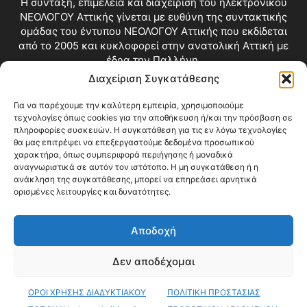
Η σύνταξη, επιμέλεια και διαχείριση του ηλεκτρονικού
ΝΕΟΛΟΓΟΥ Αττικής γίνεται με ευθύνη της συντακτικής
ομάδας του έντυπου ΝΕΟΛΟΓΟΥ Αττικής που εκδίδεται
από το 2005 και κυκλοφορεί στην ανατολική Αττική με
έδρα την Παλλήνη.
Διαχείριση Συγκατάθεσης
Επικοινωνία:
info@neologosattikis.gr
Για να παρέχουμε την καλύτερη εμπειρία, χρησιμοποιούμε
τεχνολογίες όπως cookies για την αποθήκευση ή/και την πρόσβαση σε
ΑΚΟΛΟΥΘΗΣΕ ΜΑΣ
πληροφορίες συσκευών. Η συγκατάθεση για τις εν λόγω τεχνολογίες
θα μας επιτρέψει να επεξεργαστούμε δεδομένα προσωπικού
χαρακτήρα, όπως συμπεριφορά περιήγησης ή μοναδικά
αναγνωριστικά σε αυτόν τον ιστότοπο. Η μη συγκατάθεση ή η
ανάκληση της συγκατάθεσης, μπορεί να επηρεάσει αρνητικά
ορισμένες λειτουργίες και δυνατότητες.
Αποδοχή
Δεν αποδέχομαι
Blog
Videos
Όροι Χρήσης
Επικοινωνία
ΟΡΟΙ ΧΡΗΣΗΣ ΔΙΑΔΥΚΤΙΑΚΟΥ
ΠΟΛΙΤΙΚΗ ΠΡΟΣΤΑΣΙΑΣ
© Copyright 2026 ΝΕΟΛΟΓΟΣ ΑΤΤΙΚΗΣ • All Rights Reserved •