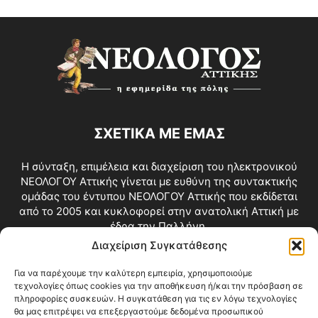
ΣΧΕΤΙΚΑ ΜΕ ΕΜΑΣ
Η σύνταξη, επιμέλεια και διαχείριση του ηλεκτρονικού
ΝΕΟΛΟΓΟΥ Αττικής γίνεται με ευθύνη της συντακτικής
ομάδας του έντυπου ΝΕΟΛΟΓΟΥ Αττικής που εκδίδεται
από το 2005 και κυκλοφορεί στην ανατολική Αττική με
έδρα την Παλλήνη.
Διαχείριση Συγκατάθεσης
Επικοινωνία:
info@neologosattikis.gr
Για να παρέχουμε την καλύτερη εμπειρία, χρησιμοποιούμε
τεχνολογίες όπως cookies για την αποθήκευση ή/και την πρόσβαση σε
ΑΚΟΛΟΥΘΗΣΕ ΜΑΣ
πληροφορίες συσκευών. Η συγκατάθεση για τις εν λόγω τεχνολογίες
θα μας επιτρέψει να επεξεργαστούμε δεδομένα προσωπικού