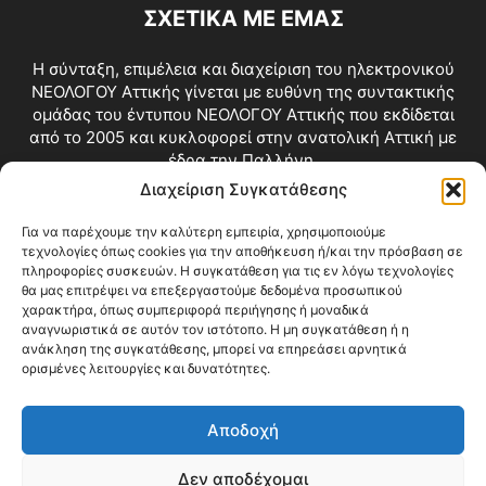
ΣΧΕΤΙΚΑ ΜΕ ΕΜΑΣ
Η σύνταξη, επιμέλεια και διαχείριση του ηλεκτρονικού
ΝΕΟΛΟΓΟΥ Αττικής γίνεται με ευθύνη της συντακτικής
ομάδας του έντυπου ΝΕΟΛΟΓΟΥ Αττικής που εκδίδεται
από το 2005 και κυκλοφορεί στην ανατολική Αττική με
έδρα την Παλλήνη.
Διαχείριση Συγκατάθεσης
Επικοινωνία:
info@neologosattikis.gr
Για να παρέχουμε την καλύτερη εμπειρία, χρησιμοποιούμε
τεχνολογίες όπως cookies για την αποθήκευση ή/και την πρόσβαση σε
ΑΚΟΛΟΥΘΗΣΕ ΜΑΣ
πληροφορίες συσκευών. Η συγκατάθεση για τις εν λόγω τεχνολογίες
θα μας επιτρέψει να επεξεργαστούμε δεδομένα προσωπικού
χαρακτήρα, όπως συμπεριφορά περιήγησης ή μοναδικά
αναγνωριστικά σε αυτόν τον ιστότοπο. Η μη συγκατάθεση ή η
ανάκληση της συγκατάθεσης, μπορεί να επηρεάσει αρνητικά
ορισμένες λειτουργίες και δυνατότητες.
Αποδοχή
Δεν αποδέχομαι
Blog
Videos
Όροι Χρήσης
Επικοινωνία