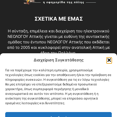
ΣΧΕΤΙΚΑ ΜΕ ΕΜΑΣ
Η σύνταξη, επιμέλεια και διαχείριση του ηλεκτρονικού
ΝΕΟΛΟΓΟΥ Αττικής γίνεται με ευθύνη της συντακτικής
ομάδας του έντυπου ΝΕΟΛΟΓΟΥ Αττικής που εκδίδεται
από το 2005 και κυκλοφορεί στην ανατολική Αττική με
έδρα την Παλλήνη.
Διαχείριση Συγκατάθεσης
Επικοινωνία:
info@neologosattikis.gr
Για να παρέχουμε την καλύτερη εμπειρία, χρησιμοποιούμε
τεχνολογίες όπως cookies για την αποθήκευση ή/και την πρόσβαση σε
ΑΚΟΛΟΥΘΗΣΕ ΜΑΣ
πληροφορίες συσκευών. Η συγκατάθεση για τις εν λόγω τεχνολογίες
θα μας επιτρέψει να επεξεργαστούμε δεδομένα προσωπικού
χαρακτήρα, όπως συμπεριφορά περιήγησης ή μοναδικά
αναγνωριστικά σε αυτόν τον ιστότοπο. Η μη συγκατάθεση ή η
ανάκληση της συγκατάθεσης, μπορεί να επηρεάσει αρνητικά
ορισμένες λειτουργίες και δυνατότητες.