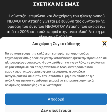
ΣΧΕΤΙΚΑ ΜΕ ΕΜΑΣ
Η σύνταξη, επιμέλεια και διαχείριση του ηλεκτρονικού
ΝΕΟΛΟΓΟΥ Αττικής γίνεται με ευθύνη της συντακτικής
ομάδας του έντυπου ΝΕΟΛΟΓΟΥ Αττικής που εκδίδεται
από το 2005 και κυκλοφορεί στην ανατολική Αττική με
έδρα την Παλλήνη.
Διαχείριση Συγκατάθεσης
Επικοινωνία:
info@neologosattikis.gr
Για να παρέχουμε την καλύτερη εμπειρία, χρησιμοποιούμε
τεχνολογίες όπως cookies για την αποθήκευση ή/και την πρόσβαση σε
ΑΚΟΛΟΥΘΗΣΕ ΜΑΣ
πληροφορίες συσκευών. Η συγκατάθεση για τις εν λόγω τεχνολογίες
θα μας επιτρέψει να επεξεργαστούμε δεδομένα προσωπικού
χαρακτήρα, όπως συμπεριφορά περιήγησης ή μοναδικά
αναγνωριστικά σε αυτόν τον ιστότοπο. Η μη συγκατάθεση ή η
ανάκληση της συγκατάθεσης, μπορεί να επηρεάσει αρνητικά
ορισμένες λειτουργίες και δυνατότητες.
Αποδοχή
Δεν αποδέχομαι
Blog
Videos
Όροι Χρήσης
Επικοινωνία