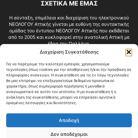
ΣΧΕΤΙΚΑ ΜΕ ΕΜΑΣ
Η σύνταξη, επιμέλεια και διαχείριση του ηλεκτρονικού
ΝΕΟΛΟΓΟΥ Αττικής γίνεται με ευθύνη της συντακτικής
ομάδας του έντυπου ΝΕΟΛΟΓΟΥ Αττικής που εκδίδεται
από το 2005 και κυκλοφορεί στην ανατολική Αττική με
έδρα την Παλλήνη.
Διαχείριση Συγκατάθεσης
Επικοινωνία:
info@neologosattikis.gr
Για να παρέχουμε την καλύτερη εμπειρία, χρησιμοποιούμε
τεχνολογίες όπως cookies για την αποθήκευση ή/και την πρόσβαση σε
ΑΚΟΛΟΥΘΗΣΕ ΜΑΣ
πληροφορίες συσκευών. Η συγκατάθεση για τις εν λόγω τεχνολογίες
θα μας επιτρέψει να επεξεργαστούμε δεδομένα προσωπικού
χαρακτήρα, όπως συμπεριφορά περιήγησης ή μοναδικά
αναγνωριστικά σε αυτόν τον ιστότοπο. Η μη συγκατάθεση ή η
ανάκληση της συγκατάθεσης, μπορεί να επηρεάσει αρνητικά
ορισμένες λειτουργίες και δυνατότητες.
Αποδοχή
Δεν αποδέχομαι
Blog
Videos
Όροι Χρήσης
Επικοινωνία