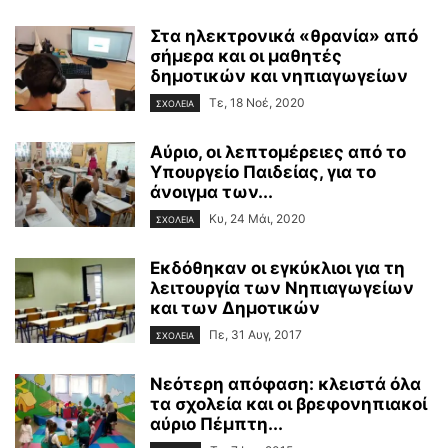
Στα ηλεκτρονικά «θρανία» από
σήμερα και οι μαθητές
δημοτικών και νηπιαγωγείων
Τε, 18 Νοέ, 2020
ΣΧΟΛΕΙΑ
Αύριο, οι λεπτομέρειες από το
Υπουργείο Παιδείας, για το
άνοιγμα των...
Κυ, 24 Μάι, 2020
ΣΧΟΛΕΙΑ
Εκδόθηκαν οι εγκύκλιοι για τη
λειτουργία των Νηπιαγωγείων
και των Δημοτικών
Πε, 31 Αυγ, 2017
ΣΧΟΛΕΙΑ
Νεότερη απόφαση: κλειστά όλα
τα σχολεία και οι βρεφονηπιακοί
αύριο Πέμπτη...