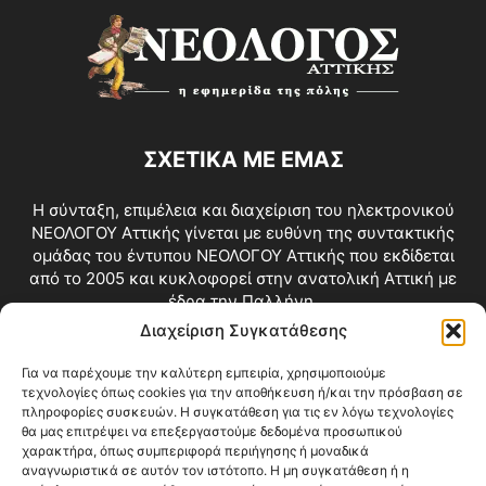
ΣΧΕΤΙΚΑ ΜΕ ΕΜΑΣ
Η σύνταξη, επιμέλεια και διαχείριση του ηλεκτρονικού
ΝΕΟΛΟΓΟΥ Αττικής γίνεται με ευθύνη της συντακτικής
ομάδας του έντυπου ΝΕΟΛΟΓΟΥ Αττικής που εκδίδεται
από το 2005 και κυκλοφορεί στην ανατολική Αττική με
έδρα την Παλλήνη.
Διαχείριση Συγκατάθεσης
Επικοινωνία:
info@neologosattikis.gr
Για να παρέχουμε την καλύτερη εμπειρία, χρησιμοποιούμε
τεχνολογίες όπως cookies για την αποθήκευση ή/και την πρόσβαση σε
ΑΚΟΛΟΥΘΗΣΕ ΜΑΣ
πληροφορίες συσκευών. Η συγκατάθεση για τις εν λόγω τεχνολογίες
θα μας επιτρέψει να επεξεργαστούμε δεδομένα προσωπικού
χαρακτήρα, όπως συμπεριφορά περιήγησης ή μοναδικά
αναγνωριστικά σε αυτόν τον ιστότοπο. Η μη συγκατάθεση ή η