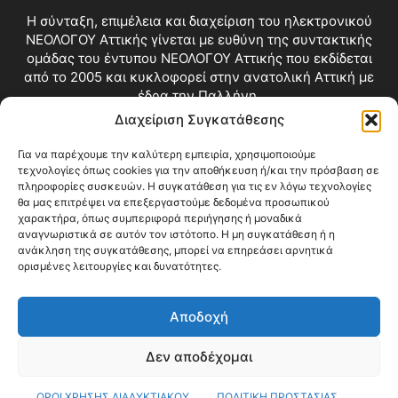
Η σύνταξη, επιμέλεια και διαχείριση του ηλεκτρονικού
ΝΕΟΛΟΓΟΥ Αττικής γίνεται με ευθύνη της συντακτικής
ομάδας του έντυπου ΝΕΟΛΟΓΟΥ Αττικής που εκδίδεται
από το 2005 και κυκλοφορεί στην ανατολική Αττική με
έδρα την Παλλήνη.
Διαχείριση Συγκατάθεσης
Επικοινωνία:
info@neologosattikis.gr
Για να παρέχουμε την καλύτερη εμπειρία, χρησιμοποιούμε
τεχνολογίες όπως cookies για την αποθήκευση ή/και την πρόσβαση σε
ΑΚΟΛΟΥΘΗΣΕ ΜΑΣ
πληροφορίες συσκευών. Η συγκατάθεση για τις εν λόγω τεχνολογίες
θα μας επιτρέψει να επεξεργαστούμε δεδομένα προσωπικού
χαρακτήρα, όπως συμπεριφορά περιήγησης ή μοναδικά
αναγνωριστικά σε αυτόν τον ιστότοπο. Η μη συγκατάθεση ή η
ανάκληση της συγκατάθεσης, μπορεί να επηρεάσει αρνητικά
ορισμένες λειτουργίες και δυνατότητες.
Αποδοχή
Δεν αποδέχομαι
Blog
Videos
Όροι Χρήσης
Επικοινωνία
ΟΡΟΙ ΧΡΗΣΗΣ ΔΙΑΔΥΚΤΙΑΚΟΥ
ΠΟΛΙΤΙΚΗ ΠΡΟΣΤΑΣΙΑΣ