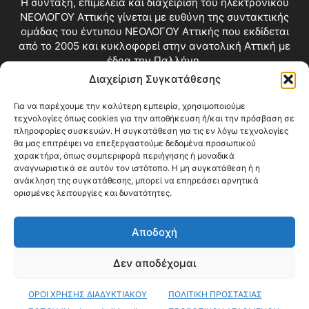
Η σύνταξη, επιμέλεια και διαχείριση του ηλεκτρονικού
ΝΕΟΛΟΓΟΥ Αττικής γίνεται με ευθύνη της συντακτικής
ομάδας του έντυπου ΝΕΟΛΟΓΟΥ Αττικής που εκδίδεται
από το 2005 και κυκλοφορεί στην ανατολική Αττική με
έδρα την Παλλήνη.
Διαχείριση Συγκατάθεσης
Επικοινωνία:
info@neologosattikis.gr
Για να παρέχουμε την καλύτερη εμπειρία, χρησιμοποιούμε
τεχνολογίες όπως cookies για την αποθήκευση ή/και την πρόσβαση σε
ΑΚΟΛΟΥΘΗΣΕ ΜΑΣ
πληροφορίες συσκευών. Η συγκατάθεση για τις εν λόγω τεχνολογίες
θα μας επιτρέψει να επεξεργαστούμε δεδομένα προσωπικού
χαρακτήρα, όπως συμπεριφορά περιήγησης ή μοναδικά
αναγνωριστικά σε αυτόν τον ιστότοπο. Η μη συγκατάθεση ή η
ανάκληση της συγκατάθεσης, μπορεί να επηρεάσει αρνητικά
ορισμένες λειτουργίες και δυνατότητες.
Αποδοχή
Δεν αποδέχομαι
Blog
Videos
Όροι Χρήσης
Επικοινωνία
ΟΡΟΙ ΧΡΗΣΗΣ ΔΙΑΔΥΚΤΙΑΚΟΥ
ΠΟΛΙΤΙΚΗ ΠΡΟΣΤΑΣΙΑΣ
© Copyright 2026 ΝΕΟΛΟΓΟΣ ΑΤΤΙΚΗΣ • All Rights Reserved •