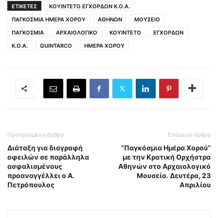
ΕΤΙΚΕΤΕΣ
ΚΟΥΙΝΤΕΤΟ ΕΓΧΟΡΔΩΝ Κ.Ο.Α.
ΠΑΓΚΟΣΜΙΑ ΗΜΕΡΑ ΧΟΡΟΥ
ΑΘΗΝΩΝ
ΜΟΥΣΕΙΟ
ΠΑΓΚΟΣΜΙΑ
ΑΡΧΑΙΟΛΟΓΙΚΟ
ΚΟΥΙΝΤΕΤΟ
ΕΓΧΟΡΔΩΝ
Κ.Ο.Α.
QUINTARCO
ΗΜΕΡΑ ΧΟΡΟΥ
Προηγούμενο άρθρο
Επόμενο άρθρο
Διάταξη για διαγραφή
“Παγκόσμια Ημέρα Χορού”
οφειλών σε παράλληλα
με την Κρατική Ορχήστρα
ασφαλισμένους
Αθηνών στο Αρχαιολογικό
προαναγγέλλει ο Α.
Μουσείο. Δευτέρα, 23
Πετρόπουλος
Απριλίου