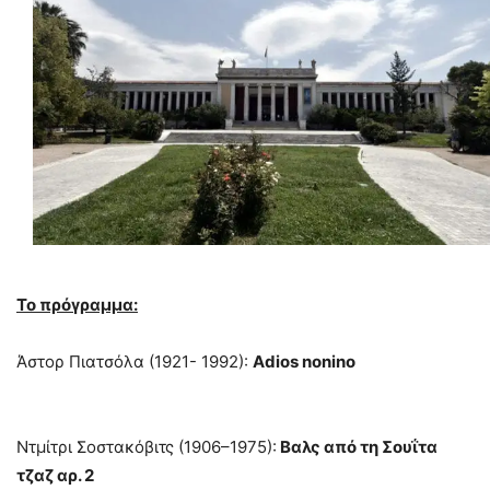
Το πρόγραμμα:
Άστορ Πιατσόλα (1921- 1992):
Adios nonino
Ντμίτρι Σοστακόβιτς (1906–1975):
Βαλς από τη Σουΐτα
τζαζ αρ. 2