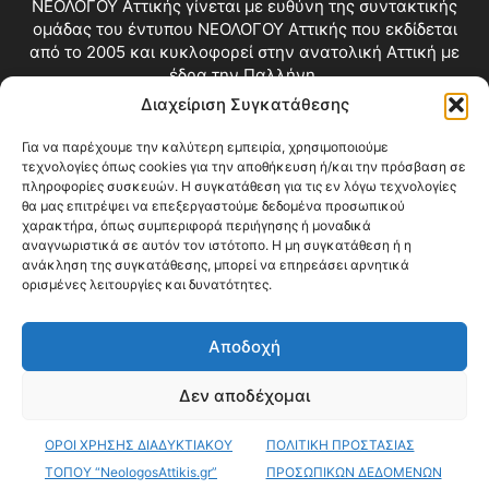
ΝΕΟΛΟΓΟΥ Αττικής γίνεται με ευθύνη της συντακτικής
ομάδας του έντυπου ΝΕΟΛΟΓΟΥ Αττικής που εκδίδεται
από το 2005 και κυκλοφορεί στην ανατολική Αττική με
έδρα την Παλλήνη.
Διαχείριση Συγκατάθεσης
Επικοινωνία:
info@neologosattikis.gr
Για να παρέχουμε την καλύτερη εμπειρία, χρησιμοποιούμε
τεχνολογίες όπως cookies για την αποθήκευση ή/και την πρόσβαση σε
ΑΚΟΛΟΥΘΗΣΕ ΜΑΣ
πληροφορίες συσκευών. Η συγκατάθεση για τις εν λόγω τεχνολογίες
θα μας επιτρέψει να επεξεργαστούμε δεδομένα προσωπικού
χαρακτήρα, όπως συμπεριφορά περιήγησης ή μοναδικά
αναγνωριστικά σε αυτόν τον ιστότοπο. Η μη συγκατάθεση ή η
ανάκληση της συγκατάθεσης, μπορεί να επηρεάσει αρνητικά
ορισμένες λειτουργίες και δυνατότητες.
Αποδοχή
Δεν αποδέχομαι
Blog
Videos
Όροι Χρήσης
Επικοινωνία
ΟΡΟΙ ΧΡΗΣΗΣ ΔΙΑΔΥΚΤΙΑΚΟΥ
ΠΟΛΙΤΙΚΗ ΠΡΟΣΤΑΣΙΑΣ
© Copyright 2026 ΝΕΟΛΟΓΟΣ ΑΤΤΙΚΗΣ • All Rights Reserved •
Web Development by KARINA HOLDINGS Web Dpt
ΤΟΠΟΥ “NeologosAttikis.gr”
ΠΡΟΣΩΠΙΚΩΝ ΔΕΔΟΜΕΝΩΝ