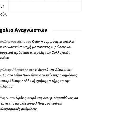
31
Ιούλ
χόλια Αναγνωστών
Όταν η νομιμότητα απειλεί
νώλης Λυτράκης
στο
ν κοινωνική συνοχή με ποινικές κυρώσεις και
ουχτερά πρόστιμα στα μέλη των Συλλογικών
ορέων
Η δωρεά της Δέσποινας
γελάκης Αθανάσιος
στο
υλή στο Δήμο Παλλήνης στο επίκεντρο δημόσιας
τιπαράθεσης / Αλλαγή χρήσης ή τήρηση της
ούλησης;
Ήρθε η σειρά της Λεωφ. Μαραθώνος για
ένη Α.
στο
 έργα της αποχέτευσης! Ποιες οι πρώτες
κλοφοριακές ρυθμίσεις