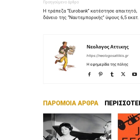
Προηγούμενο άρθρο
H τράπεζα “Eurobank” κατέστησε απαιτητό,
δάνειο της “Ναυτεμπορικής” ύψους 6,5 εκατ.
Νεολογος Αττικης
https://neologosattikis.gr
Η εφημερίδα της πόλης
ΠΑΡΟΜΟΙΑ ΑΡΘΡΑ
ΠΕΡΙΣΣΟΤΕ