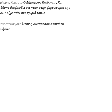
Ο Δήμαρχος Παλλήνης Χρ.
μήτρης Καρ.
στο
δόνης διαψεύδει ότι ήταν στην ψηφοφορία της
ΔΕ / Είχε πάει στο χωριό του..!
Όταν η Αυταρέσκεια νικά το
ογοήτευση
στο
αθήκον