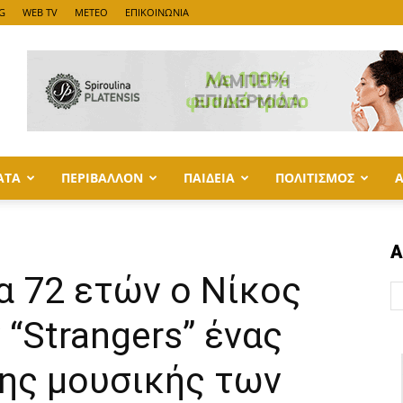
G
WEB TV
METEO
ΕΠΙΚΟΙΝΩΝΙΑ
ΑΤΑ
ΠΕΡΙΒΑΛΛΟΝ
ΠΑΙΔΕΙΑ
ΠΟΛΙΤΙΣΜΟΣ
Α
α 72 ετών ο Νίκος
“Strangers” ένας
της μουσικής των