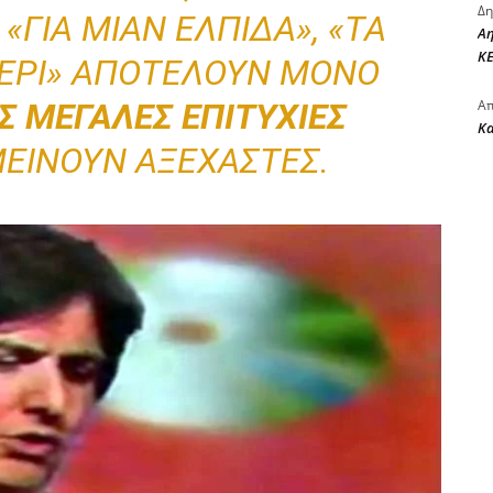
Δη
 «ΓΙΑ ΜΙΑΝ ΕΛΠΊΔΑ», «ΤΑ
Αη
ΚΕ
ΣΤΈΡΙ» ΑΠΟΤΕΛΟΎΝ ΜΌΝΟ
Σ ΜΕΓΆΛΕΣ ΕΠΙΤΥΧΊΕΣ
Απ
Κ
ΕΊΝΟΥΝ ΑΞΈΧΑΣΤΕΣ.