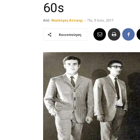
60s
Από
Νεολογος Αττικης
-
Πα, 9 Ιούν, 2017
Κοινοποίηση