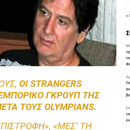
« 
Σ
Μα
τη
τσ
Φ
Αγ
ΟΥΣ,
ΟΙ STRANGERS
Πο
αν
 ΕΜΠΟΡΙΚΌ ΓΚΡΟΥΠ ΤΗΣ
β
ΕΤΆ ΤΟΥΣ OLYMPIANS.
Ελ
τα
κυ
ΕΠΙΣΤΡΟΦΉ», «ΜΕΣ’ ΤΗ