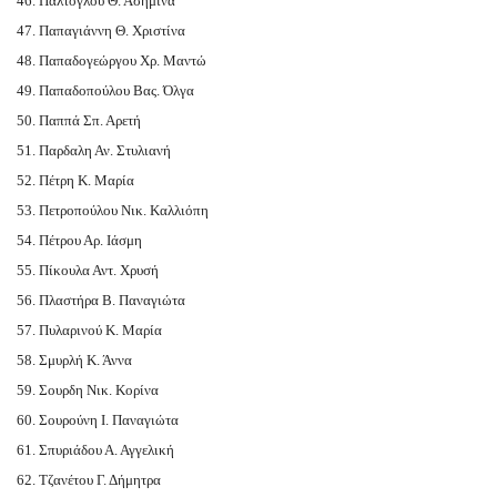
46. Πάλτογλου Θ. Ασημίνα
47. Παπαγιάννη Θ. Χριστίνα
48. Παπαδογεώργου Χρ. Μαντώ
49. Παπαδοπούλου Βας. Όλγα
50. Παππά Σπ. Αρετή
51. Παρδαλη Αν. Στυλιανή
52. Πέτρη Κ. Μαρία
53. Πετροπούλου Νικ. Καλλιόπη
54. Πέτρου Αρ. Ιάσμη
55. Πίκουλα Αντ. Χρυσή
56. Πλαστήρα Β. Παναγιώτα
57. Πυλαρινού Κ. Μαρία
58. Σμυρλή Κ. Άννα
59. Σουρδη Νικ. Κορίνα
60. Σουρούνη Ι. Παναγιώτα
61. Σπυριάδου Α. Αγγελική
62. Τζανέτου Γ. Δήμητρα