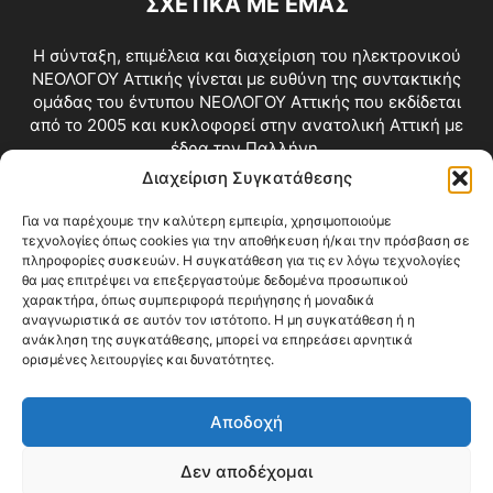
ΣΧΕΤΙΚΑ ΜΕ ΕΜΑΣ
Η σύνταξη, επιμέλεια και διαχείριση του ηλεκτρονικού
ΝΕΟΛΟΓΟΥ Αττικής γίνεται με ευθύνη της συντακτικής
ομάδας του έντυπου ΝΕΟΛΟΓΟΥ Αττικής που εκδίδεται
από το 2005 και κυκλοφορεί στην ανατολική Αττική με
έδρα την Παλλήνη.
Διαχείριση Συγκατάθεσης
Επικοινωνία:
info@neologosattikis.gr
Για να παρέχουμε την καλύτερη εμπειρία, χρησιμοποιούμε
τεχνολογίες όπως cookies για την αποθήκευση ή/και την πρόσβαση σε
ΑΚΟΛΟΥΘΗΣΕ ΜΑΣ
πληροφορίες συσκευών. Η συγκατάθεση για τις εν λόγω τεχνολογίες
θα μας επιτρέψει να επεξεργαστούμε δεδομένα προσωπικού
χαρακτήρα, όπως συμπεριφορά περιήγησης ή μοναδικά
αναγνωριστικά σε αυτόν τον ιστότοπο. Η μη συγκατάθεση ή η
ανάκληση της συγκατάθεσης, μπορεί να επηρεάσει αρνητικά
ορισμένες λειτουργίες και δυνατότητες.
Αποδοχή
Δεν αποδέχομαι
Blog
Videos
Όροι Χρήσης
Επικοινωνία