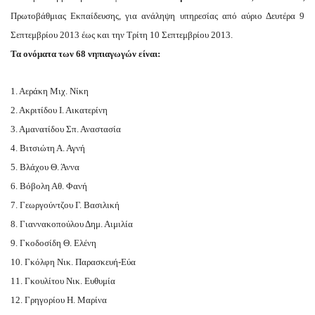
Πρωτοβάθμιας Εκπαίδευσης, για ανάληψη υπηρεσίας από αύριο Δευτέρα 9
Σεπτεμβρίου 2013 έως και την Τρίτη 10 Σεπτεμβρίου 2013.
Τα ονόματα των 68 νηπιαγωγών είναι:
1. Αεράκη Μιχ. Νίκη
2. Ακριτίδου Ι. Αικατερίνη
3. Αμανατίδου Σπ. Αναστασία
4. Βιτσιώτη Α. Αγνή
5. Βλάχου Θ. Άννα
6. Βόβολη Αθ. Φανή
7. Γεωργούντζου Γ. Βασιλική
8. Γιαννακοπούλου Δημ. Αιμιλία
9. Γκοδοσίδη Θ. Ελένη
10. Γκόλφη Νικ. Παρασκευή-Εύα
11. Γκουλίτου Νικ. Ευθυμία
12. Γρηγορίου Η. Μαρίνα