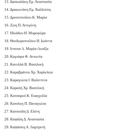
13. Δασκαλάκη Εμ. Αναστασία
14. Δρακωνάκη Εμ. Καλλιόπη
15. Δροσοπούλου Κ. Μαρία
16. Ζώη Π. Αντιγόνη
17. Ηλιάδου Η. Μυροφόρα
18. Θεοδωροπούλου Η. Ιωάννα
19. Ινσουπ Λ. Μαρία-Λουΐζα
20. Καγιάφα Φ. Αντωνία
21. Κανελλά Β. Βασιλική
22. Καραβράνου Χρ. Χαρίκλεια
23. Καραγιώτα Ι. Βαλεντινα
24. Καραλή Χρ. Βασιλική
25. Κατσαρού Κ. Ευαγγελία
26. Κατσίκη Π. Παναγιώτα
27. Κατσούλη Δ. Ελένη
28. Καψάλη Δ. Αναστασία
29. Καψάσκη Α. Λαμπρινή