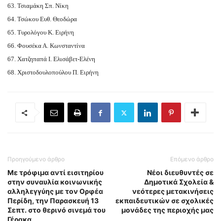
63. Τσιαμάκη Σπ. Νίκη
64. Τσώκου Ευθ. Θεοδώρα
65. Τυρολόγου Κ. Ειρήνη
66. Φουσέκα Α. Κωνσταντίνα
67. Χατζηπαπά Ι. Ελισάβετ-Ελένη
68. Χριστοδουλοπούλου Π. Ειρήνη
Προηγούμενο άρθρο
Επόμενο άρθρο
Με τρόφιμα αντί εισιτηρίου
Νέοι διευθυντές σε
στην συναυλία κοινωνικής
Δημοτικά Σχολεία &
αλληλεγγύης με τον Ορφέα
νεότερες μετακινήσεις
Περίδη, την Παρασκευή 13
εκπαιδευτικών σε σχολικές
Σεπτ. στο θερινό σινεμά του
μονάδες της περιοχής μας
Γέρακα