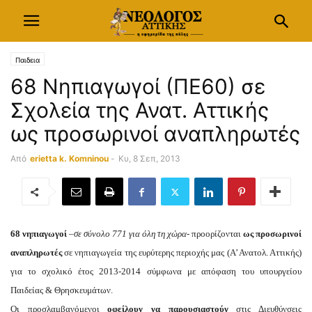
Παιδεια
68 Νηπιαγωγοί (ΠΕ60) σε
Σχολεία της Ανατ. Αττικής
ως προσωρινοί αναπληρωτές
Από
erietta k. Komninou
-
Κυ, 8 Σεπ, 2013
68 νηπιαγωγοί
–
σε σύνολο 771 για όλη τη χώρα-
προορίζονται
ως προσωρινοί
αναπληρωτές
σε νηπιαγωγεία της ευρύτερης περιοχής μας (Α’ Ανατολ. Αττικής)
για το σχολικό έτος 2013-2014 σύμφωνα με απόφαση του υπουργείου
Παιδείας & Θρησκευμάτων.
Οι προσλαμβανόμενοι
οφείλουν να παρουσιαστούν
στις Διευθύνσεις