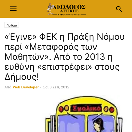
Παιδεια
«Έγινε» ΦΕΚ η Πράξη Νόμου
περί «Μεταφοράς των
Μαθητών». Από το 2013 η
ευθύνη «επιστρέφει» στους
Δήμους!
Από
Web Developer
-
Σα, 8 Σεπ, 2012