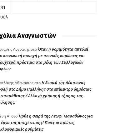
31
Ιούλ
χόλια Αναγνωστών
Όταν η νομιμότητα απειλεί
νώλης Λυτράκης
στο
ν κοινωνική συνοχή με ποινικές κυρώσεις και
ουχτερά πρόστιμα στα μέλη των Συλλογικών
ορέων
Η δωρεά της Δέσποινας
γελάκης Αθανάσιος
στο
υλή στο Δήμο Παλλήνης στο επίκεντρο δημόσιας
τιπαράθεσης / Αλλαγή χρήσης ή τήρηση της
ούλησης;
Ήρθε η σειρά της Λεωφ. Μαραθώνος για
ένη Α.
στο
 έργα της αποχέτευσης! Ποιες οι πρώτες
κλοφοριακές ρυθμίσεις