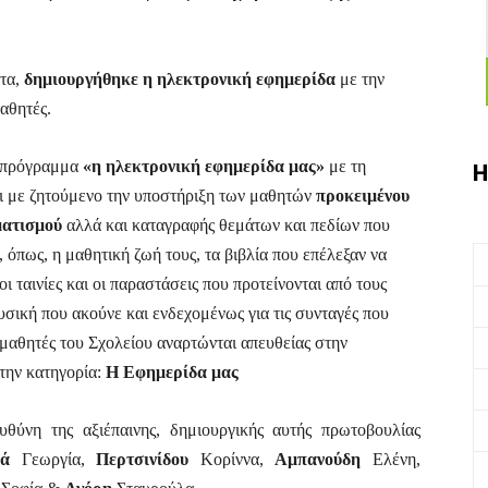
ατα,
δημιουργήθηκε η ηλεκτρονική εφημερίδα
με την
αθητές.
ό πρόγραμμα
«η ηλεκτρονική εφημερίδα μας»
με τη
Η
ι με ζητούμενο την υποστήριξη των μαθητών
προκειμένου
ματισμού
αλλά και καταγραφής θεμάτων και πεδίων που
 όπως, η μαθητική ζωή τους, τα βιβλία που επέλεξαν να
ι ταινίες και οι παραστάσεις που προτείνονται από τους
υσική που ακούνε και ενδεχομένως για τις συνταγές που
 μαθητές του Σχολείου αναρτώνται απευθείας στην
την κατηγορία:
Η Εφημερίδα μας
θύνη της αξιέπαινης, δημιουργικής αυτής πρωτοβουλίας
υά
Γεωργία,
Περτσινίδου
Κορίννα,
Αμπανούδη
Ελένη,