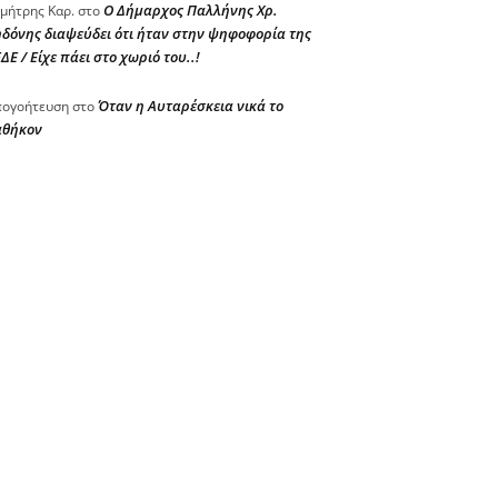
Ο Δήμαρχος Παλλήνης Χρ.
μήτρης Καρ.
στο
δόνης διαψεύδει ότι ήταν στην ψηφοφορία της
ΔΕ / Είχε πάει στο χωριό του..!
Όταν η Αυταρέσκεια νικά το
ογοήτευση
στο
αθήκον