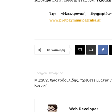
Κωσταρά
Ελένη,
Κουσερή
Γεωργία,
Τζιφάκη
Την «Ηλεκτρονική Εφημερίδ
www.protogymnasiogeraka.gr
Κοινοποίηση
Προηγούμενο άρθρο
Μιχάλης Χριστοδουλίδης, “τρέξετε μμάτια” /
Κριτική
Web Developer