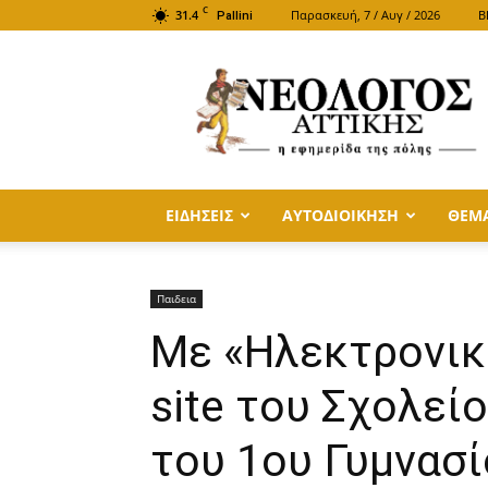
C
31.4
Παρασκευή, 7 / Αυγ / 2026
B
Pallini
ΝΕΟΛΟΓΟΣ
ΑΤΤΙΚΗΣ
ΕΙΔΗΣΕΙΣ
ΑΥΤΟΔΙΟΙΚΗΣΗ
ΘΕΜ
Παιδεια
Με «Ηλεκτρονικ
site του Σχολεί
του 1ου Γυμνασ