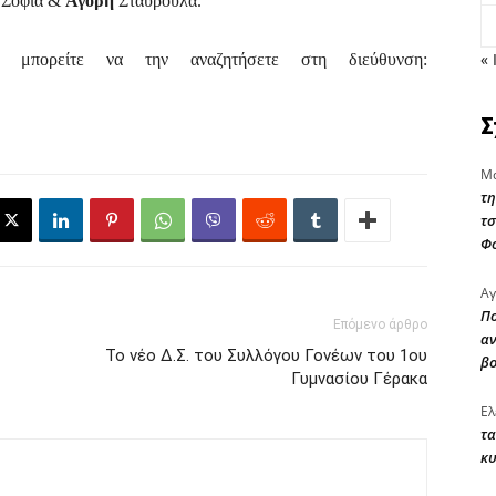
Σοφία &
Αγόρη
Σταυρούλα.
« 
α»
μπορείτε να την αναζητήσετε στη διεύθυνση:
Σ
Μα
τη
τσ
Φ
Αγ
Πο
Επόμενο άρθρο
αν
Το νέο Δ.Σ. του Συλλόγου Γονέων του 1ου
β
Γυμνασίου Γέρακα
Ελ
τα
κυ