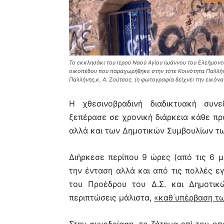
Το εκκλησάκι του Ιερού Ναού Αγίου Ιωάννου του Ελεήμονο
οικοπέδου που παραχωρήθηκε στην τότε Κοινότητα Παλλήν
Παλλήνης,κ. Α. Ζούτσος. (η φωτογραφία δείχνει την εικόνα
Η χθεσινοβραδινή διαδικτυακή συν
ξεπέρασε σε χρονική διάρκεια κάθε πρ
αλλά και των Δημοτικών Συμβουλίων τ
Διήρκεσε περίπου 9 ώρες (από τις 6 μ
την ένταση αλλά και από τις πολλές ε
του Προέδρου του Δ.Σ. και Δημοτικ
περιπτώσεις μάλιστα,
«καθ΄υπέρβαση τω