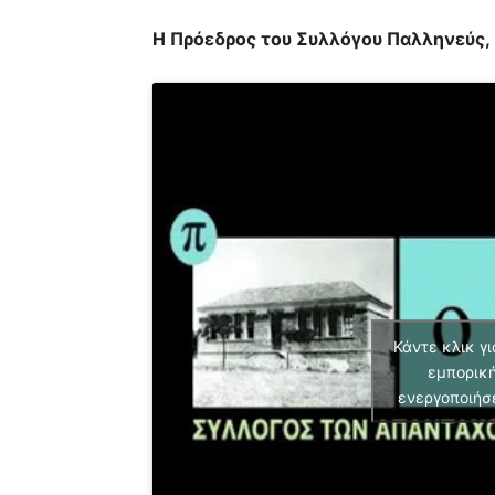
Η Πρόεδρος του Συλλόγου Παλληνεύς,
Κάντε κλικ γι
εμπορική
ενεργοποιήσ