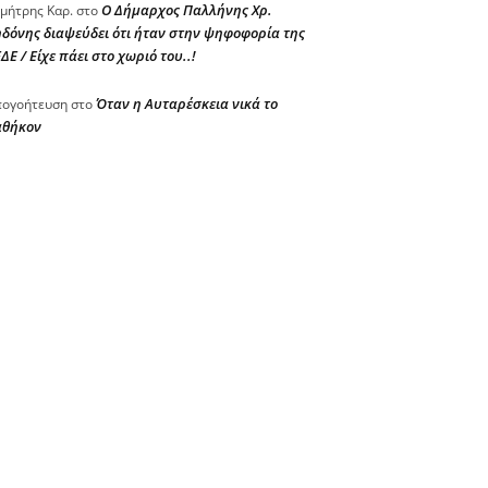
Ο Δήμαρχος Παλλήνης Χρ.
μήτρης Καρ.
στο
δόνης διαψεύδει ότι ήταν στην ψηφοφορία της
ΔΕ / Είχε πάει στο χωριό του..!
Όταν η Αυταρέσκεια νικά το
ογοήτευση
στο
αθήκον