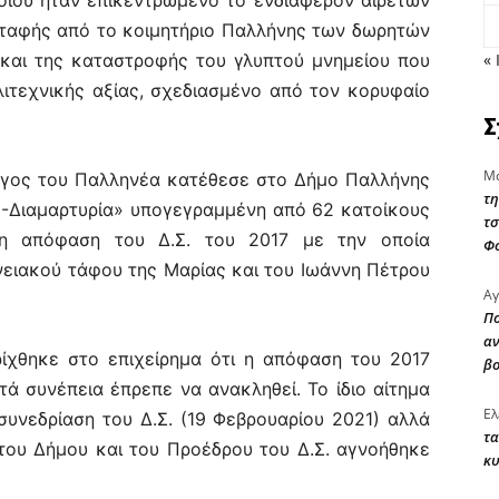
ποίου ήταν επικεντρωμένο το ενδιαφέρον αιρετών
κταφής από το κοιμητήριο Παλλήνης των δωρητών
 και της καταστροφής του γλυπτού μνημείου που
« 
ιτεχνικής αξίας, σχεδιασμένο από τον κορυφαίο
Σ
Μα
ογος του Παλληνέα κατέθεσε στο Δήμο Παλλήνης
τη
η -Διαμαρτυρία» υπογεγραμμένη από 62 κατοίκους
τσ
η απόφαση του Δ.Σ. του 2017 με την οποία
Φ
ειακού τάφου της Μαρίας και του Ιωάννη Πέτρου
Αγ
Πο
αν
ίχθηκε στο επιχείρημα ότι η απόφαση του 2017
β
τά συνέπεια έπρεπε να ανακληθεί. Το ίδιο αίτημα
Ελ
συνεδρίαση του Δ.Σ. (19 Φεβρουαρίου 2021) αλλά
τα
του Δήμου και του Προέδρου του Δ.Σ. αγνοήθηκε
κυ