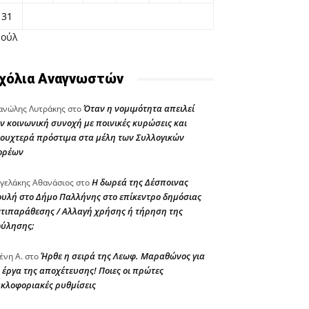
31
Ιούλ
χόλια Αναγνωστών
Όταν η νομιμότητα απειλεί
νώλης Λυτράκης
στο
ν κοινωνική συνοχή με ποινικές κυρώσεις και
ουχτερά πρόστιμα στα μέλη των Συλλογικών
ορέων
Η δωρεά της Δέσποινας
γελάκης Αθανάσιος
στο
υλή στο Δήμο Παλλήνης στο επίκεντρο δημόσιας
τιπαράθεσης / Αλλαγή χρήσης ή τήρηση της
ούλησης;
Ήρθε η σειρά της Λεωφ. Μαραθώνος για
ένη Α.
στο
 έργα της αποχέτευσης! Ποιες οι πρώτες
κλοφοριακές ρυθμίσεις