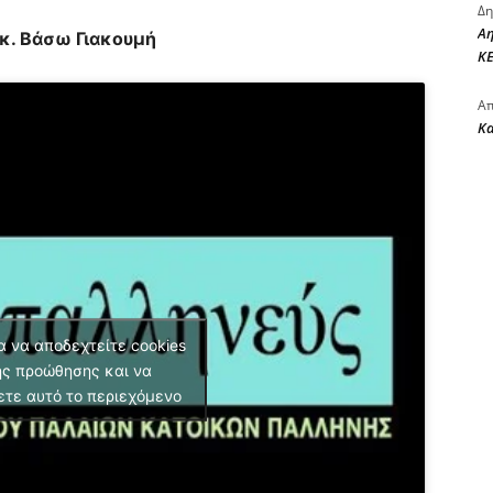
Δη
Αη
 κ. Βάσω Γιακουμή
ΚΕ
Απ
Κ
α να αποδεχτείτε cookies
ς προώθησης και να
ετε αυτό το περιεχόμενο