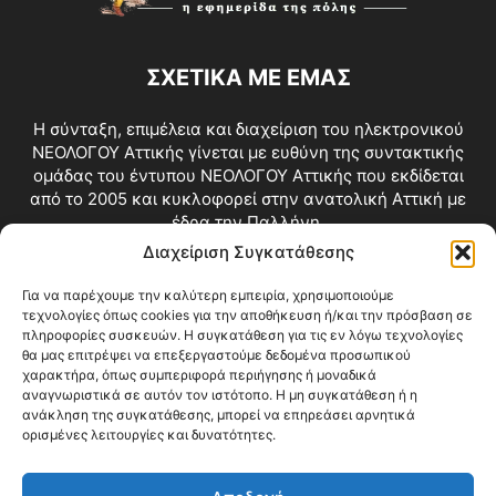
ΣΧΕΤΙΚΑ ΜΕ ΕΜΑΣ
Η σύνταξη, επιμέλεια και διαχείριση του ηλεκτρονικού
ΝΕΟΛΟΓΟΥ Αττικής γίνεται με ευθύνη της συντακτικής
ομάδας του έντυπου ΝΕΟΛΟΓΟΥ Αττικής που εκδίδεται
από το 2005 και κυκλοφορεί στην ανατολική Αττική με
έδρα την Παλλήνη.
Διαχείριση Συγκατάθεσης
Επικοινωνία:
info@neologosattikis.gr
Για να παρέχουμε την καλύτερη εμπειρία, χρησιμοποιούμε
τεχνολογίες όπως cookies για την αποθήκευση ή/και την πρόσβαση σε
ΑΚΟΛΟΥΘΗΣΕ ΜΑΣ
πληροφορίες συσκευών. Η συγκατάθεση για τις εν λόγω τεχνολογίες
θα μας επιτρέψει να επεξεργαστούμε δεδομένα προσωπικού
χαρακτήρα, όπως συμπεριφορά περιήγησης ή μοναδικά
αναγνωριστικά σε αυτόν τον ιστότοπο. Η μη συγκατάθεση ή η
ανάκληση της συγκατάθεσης, μπορεί να επηρεάσει αρνητικά
ορισμένες λειτουργίες και δυνατότητες.