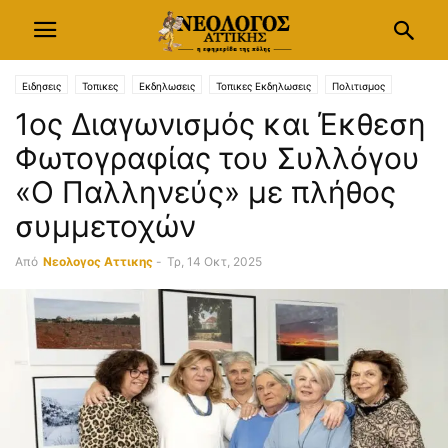
Ειδησεις
Τοπικες
Εκδηλωσεις
Τοπικες Εκδηλωσεις
Πολιτισμος
1ος Διαγωνισμός και Έκθεση
Φωτογραφια
Φωτογραφίας του Συλλόγου
«Ο Παλληνεύς» με πλήθος
συμμετοχών
Από
Νεολογος Αττικης
-
Τρ, 14 Οκτ, 2025