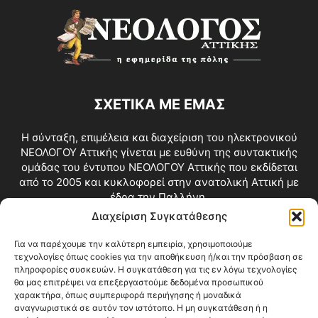
ΣΧΕΤΙΚΑ ΜΕ ΕΜΑΣ
Η σύνταξη, επιμέλεια και διαχείριση του ηλεκτρονικού
ΝΕΟΛΟΓΟΥ Αττικής γίνεται με ευθύνη της συντακτικής
ομάδας του έντυπου ΝΕΟΛΟΓΟΥ Αττικής που εκδίδεται
από το 2005 και κυκλοφορεί στην ανατολική Αττική με
έδρα την Παλλήνη.
Διαχείριση Συγκατάθεσης
Επικοινωνία:
info@neologosattikis.gr
Για να παρέχουμε την καλύτερη εμπειρία, χρησιμοποιούμε
τεχνολογίες όπως cookies για την αποθήκευση ή/και την πρόσβαση σε
ΑΚΟΛΟΥΘΗΣΕ ΜΑΣ
πληροφορίες συσκευών. Η συγκατάθεση για τις εν λόγω τεχνολογίες
θα μας επιτρέψει να επεξεργαστούμε δεδομένα προσωπικού
χαρακτήρα, όπως συμπεριφορά περιήγησης ή μοναδικά
αναγνωριστικά σε αυτόν τον ιστότοπο. Η μη συγκατάθεση ή η