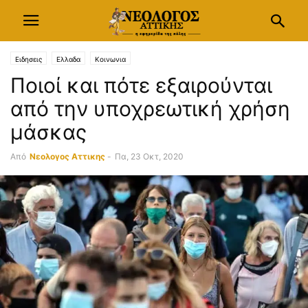
Ειδησεις
Ελλαδα
Κοινωνια
Ποιοί και πότε εξαιρούνται
από την υποχρεωτική χρήση
μάσκας
Από
Νεολογος Αττικης
-
Πα, 23 Οκτ, 2020