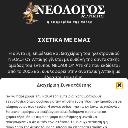
ΣΧΕΤΙΚΑ ΜΕ ΕΜΑΣ
Η σύνταξη, επιμέλεια και διαχείριση του ηλεκτρονικού
ΝΕΟΛΟΓΟΥ Αττικής γίνεται με ευθύνη της συντακτικής
ομάδας του έντυπου ΝΕΟΛΟΓΟΥ Αττικής που εκδίδεται
από το 2005 και κυκλοφορεί στην ανατολική Αττική με
έδρα την Παλλήνη.
Διαχείριση Συγκατάθεσης
Επικοινωνία:
info@neologosattikis.gr
Για να παρέχουμε την καλύτερη εμπειρία, χρησιμοποιούμε
τεχνολογίες όπως cookies για την αποθήκευση ή/και την πρόσβαση σε
ΑΚΟΛΟΥΘΗΣΕ ΜΑΣ
πληροφορίες συσκευών. Η συγκατάθεση για τις εν λόγω τεχνολογίες
θα μας επιτρέψει να επεξεργαστούμε δεδομένα προσωπικού
χαρακτήρα, όπως συμπεριφορά περιήγησης ή μοναδικά
αναγνωριστικά σε αυτόν τον ιστότοπο. Η μη συγκατάθεση ή η
ανάκληση της συγκατάθεσης, μπορεί να επηρεάσει αρνητικά