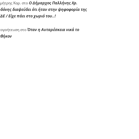
Ο Δήμαρχος Παλλήνης Χρ.
μήτρης Καρ.
στο
δόνης διαψεύδει ότι ήταν στην ψηφοφορία της
ΔΕ / Είχε πάει στο χωριό του..!
Όταν η Αυταρέσκεια νικά το
ογοήτευση
στο
αθήκον