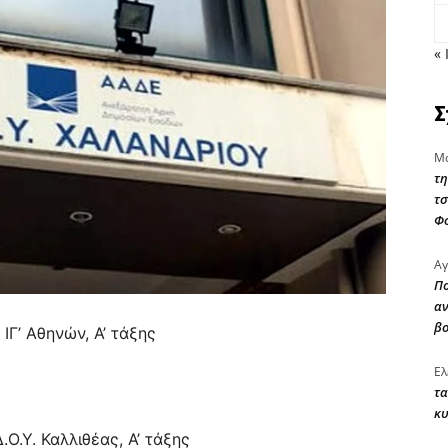
« 
Σ
Μα
τη
τσ
Φ
Αγ
Πο
αν
β
 ΙΓ’ Αθηνών, Α’ τάξης
Ελ
τα
κυ
.Ο.Υ. Καλλιθέας, Α’ τάξης