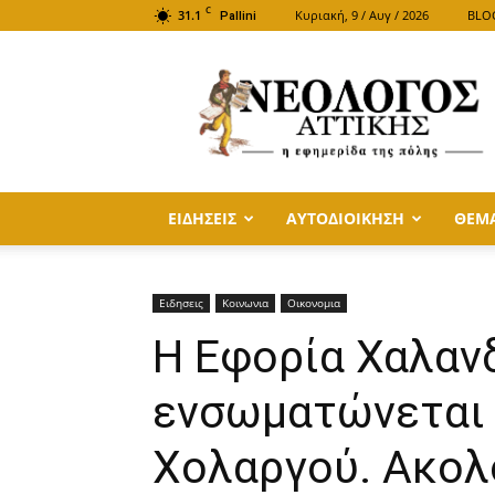
C
31.1
Κυριακή, 9 / Αυγ / 2026
BLO
Pallini
ΝΕΟΛΟΓΟΣ
ΑΤΤΙΚΗΣ
ΕΙΔΗΣΕΙΣ
ΑΥΤΟΔΙΟΙΚΗΣΗ
ΘΕΜ
Ειδησεις
Κοινωνια
Οικονομια
Η Εφορία Χαλαν
ενσωματώνεται 
Χολαργού. Ακολ