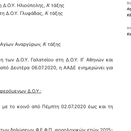
Δη
η Δ.Ο.Υ. Ηλιούπολης, Α’ τάξης
Αη
τη Δ.Ο.Υ. Γλυφάδας, Α’ τάξης
ΚΕ
Απ
Κ
. Αγίων Αναργύρων, Α’ τάξης
η των Δ.Ο.Υ. Γαλατσίου στη Δ.Ο.Υ. ΙΓ Αθηνών και
ύ από Δευτέρα 06.07.2020, η ΑΑΔΕ ενημερώνει για
φερόμενων Δ.Ο.Υ.:
 με το κοινό από Πέμπτη 02.07.2020 έως και τη
ση των δηλώσεων Φ.Ε.Φ.Π. φορολογικών ετών 2015-