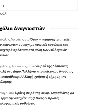
31
Ιούλ
χόλια Αναγνωστών
Όταν η νομιμότητα απειλεί
νώλης Λυτράκης
στο
ν κοινωνική συνοχή με ποινικές κυρώσεις και
ουχτερά πρόστιμα στα μέλη των Συλλογικών
ορέων
Η δωρεά της Δέσποινας
γελάκης Αθανάσιος
στο
υλή στο Δήμο Παλλήνης στο επίκεντρο δημόσιας
τιπαράθεσης / Αλλαγή χρήσης ή τήρηση της
ούλησης;
Ήρθε η σειρά της Λεωφ. Μαραθώνος για
ένη Α.
στο
 έργα της αποχέτευσης! Ποιες οι πρώτες
κλοφοριακές ρυθμίσεις