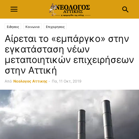
Ειδησεις
Κοινωνια
Επιχειρησεις
Aίρεται το «εμπάργκο» στην
εγκατάσταση νέων
μεταποιητικών επιχειρήσεων
στην Αττική
Από
Νεολογος Αττικης
-
Πα, 11 Οκτ, 2019