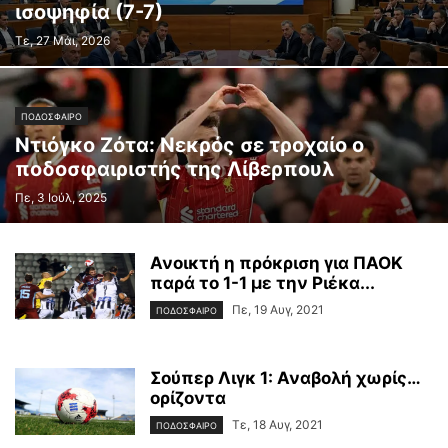
ισοψηφία (7-7)
Τε, 27 Μάι, 2026
ΠΟΔΟΣΦΑΙΡΟ
Ντιόγκο Ζότα: Νεκρός σε τροχαίο ο
ποδοσφαιριστής της Λίβερπουλ
Πε, 3 Ιούλ, 2025
Ανοικτή η πρόκριση για ΠΑΟΚ
παρά το 1-1 με την Ριέκα...
Πε, 19 Αυγ, 2021
ΠΟΔΟΣΦΑΙΡΟ
Σούπερ Λιγκ 1: Αναβολή χωρίς…
ορίζοντα
Τε, 18 Αυγ, 2021
ΠΟΔΟΣΦΑΙΡΟ