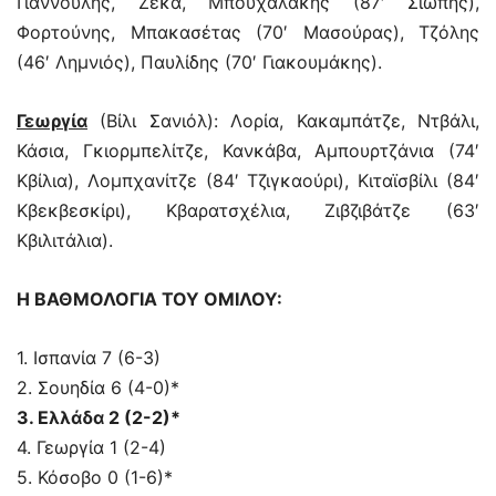
Γιαννούλης, Ζέκα, Μπουχαλάκης (87′ Σιώπης),
Φορτούνης, Μπακασέτας (70′ Μασούρας), Τζόλης
(46′ Λημνιός), Παυλίδης (70′ Γιακουμάκης).
Γεωργία
(Βίλι Σανιόλ): Λορία, Κακαμπάτζε, Ντβάλι,
Κάσια, Γκιορμπελίτζε, Κανκάβα, Αμπουρτζάνια (74′
Κβίλια), Λομπχανίτζε (84′ Τζιγκαούρι), Κιταϊσβίλι (84′
Κβεκβεσκίρι), Κβαρατσχέλια, Ζιβζιβάτζε (63′
Κβιλιτάλια).
Η ΒΑΘΜΟΛΟΓΙΑ ΤΟΥ ΟΜΙΛΟΥ:
1. Ισπανία 7 (6-3)
2. Σουηδία 6 (4-0)*
3. Ελλάδα 2 (2-2)*
4. Γεωργία 1 (2-4)
5. Κόσοβο 0 (1-6)*