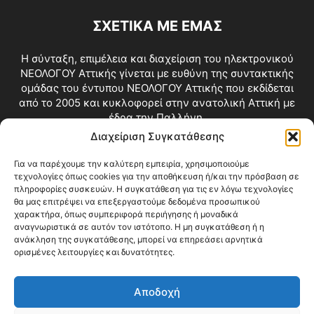
ΣΧΕΤΙΚΑ ΜΕ ΕΜΑΣ
Η σύνταξη, επιμέλεια και διαχείριση του ηλεκτρονικού
ΝΕΟΛΟΓΟΥ Αττικής γίνεται με ευθύνη της συντακτικής
ομάδας του έντυπου ΝΕΟΛΟΓΟΥ Αττικής που εκδίδεται
από το 2005 και κυκλοφορεί στην ανατολική Αττική με
έδρα την Παλλήνη.
Διαχείριση Συγκατάθεσης
Επικοινωνία:
info@neologosattikis.gr
Για να παρέχουμε την καλύτερη εμπειρία, χρησιμοποιούμε
τεχνολογίες όπως cookies για την αποθήκευση ή/και την πρόσβαση σε
ΑΚΟΛΟΥΘΗΣΕ ΜΑΣ
πληροφορίες συσκευών. Η συγκατάθεση για τις εν λόγω τεχνολογίες
θα μας επιτρέψει να επεξεργαστούμε δεδομένα προσωπικού
χαρακτήρα, όπως συμπεριφορά περιήγησης ή μοναδικά
αναγνωριστικά σε αυτόν τον ιστότοπο. Η μη συγκατάθεση ή η
ανάκληση της συγκατάθεσης, μπορεί να επηρεάσει αρνητικά
ορισμένες λειτουργίες και δυνατότητες.
Αποδοχή