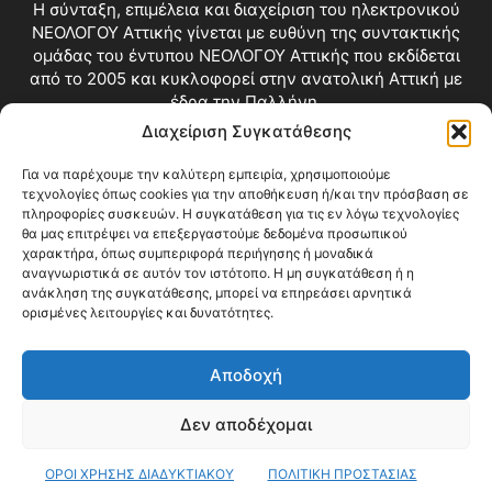
Η σύνταξη, επιμέλεια και διαχείριση του ηλεκτρονικού
ΝΕΟΛΟΓΟΥ Αττικής γίνεται με ευθύνη της συντακτικής
ομάδας του έντυπου ΝΕΟΛΟΓΟΥ Αττικής που εκδίδεται
από το 2005 και κυκλοφορεί στην ανατολική Αττική με
έδρα την Παλλήνη.
Διαχείριση Συγκατάθεσης
Επικοινωνία:
info@neologosattikis.gr
Για να παρέχουμε την καλύτερη εμπειρία, χρησιμοποιούμε
τεχνολογίες όπως cookies για την αποθήκευση ή/και την πρόσβαση σε
ΑΚΟΛΟΥΘΗΣΕ ΜΑΣ
πληροφορίες συσκευών. Η συγκατάθεση για τις εν λόγω τεχνολογίες
θα μας επιτρέψει να επεξεργαστούμε δεδομένα προσωπικού
χαρακτήρα, όπως συμπεριφορά περιήγησης ή μοναδικά
αναγνωριστικά σε αυτόν τον ιστότοπο. Η μη συγκατάθεση ή η
ανάκληση της συγκατάθεσης, μπορεί να επηρεάσει αρνητικά
ορισμένες λειτουργίες και δυνατότητες.
Αποδοχή
Δεν αποδέχομαι
Blog
Videos
Όροι Χρήσης
Επικοινωνία
ΟΡΟΙ ΧΡΗΣΗΣ ΔΙΑΔΥΚΤΙΑΚΟΥ
ΠΟΛΙΤΙΚΗ ΠΡΟΣΤΑΣΙΑΣ
© Copyright 2026 ΝΕΟΛΟΓΟΣ ΑΤΤΙΚΗΣ • All Rights Reserved •