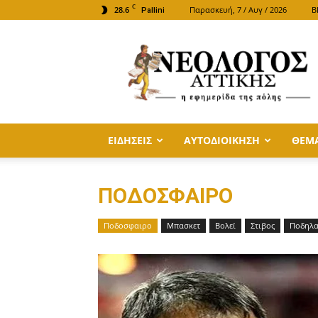
C
28.6
Παρασκευή, 7 / Αυγ / 2026
B
Pallini
ΝΕΟΛΟΓΟΣ
ΑΤΤΙΚΗΣ
ΕΙΔΗΣΕΙΣ
ΑΥΤΟΔΙΟΙΚΗΣΗ
ΘΕΜ
ΠΟΔΟΣΦΑΙΡΟ
Ποδοσφαιρο
Μπασκετ
Βολεϊ
Στιβος
Ποδηλα