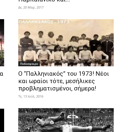
Δε, 20 Μαρ, 2017
Ποδοσφαιρο
ρα
Ο “Παλληνιακός” του 1973! Νέοι
και ωραίοι τότε, μεσήλικες
προβληματισμένοι, σήμερα!
Τε, 13 Ιούλ, 2016