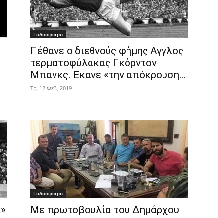
Ποδοσφαιρο
Πέθανε ο διεθνούς φήμης Αγγλος
τερματοφύλακας Γκόρντον
Μπανκς. Έκανε «την απόκρουση...
Τρ, 12 Φεβ, 2019
Ποδοσφαιρο
α»
Με πρωτοβουλία του Δημάρχου