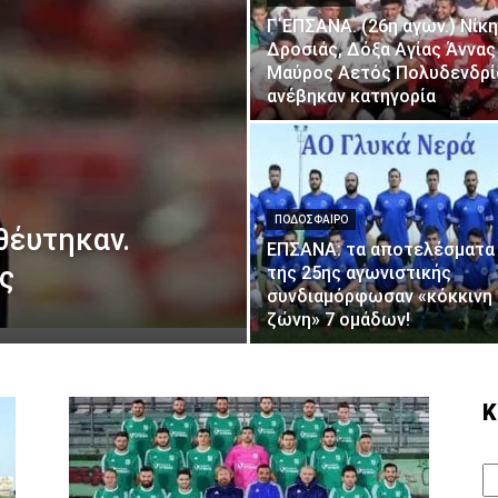
Γ΄ΕΠΣΑΝΑ. (26η αγων.) Νίκη
Δροσιάς, Δόξα Αγίας Άννας
Μαύρος Αετός Πολυδενδρί
ανέβηκαν κατηγορία
ΠΟΔΟΣΦΑΙΡΟ
θέυτηκαν.
ΕΠΣΑΝΑ: τα αποτελέσματα
ς
της 25ης αγωνιστικής
συνδιαμόρφωσαν «κόκκινη
ζώνη» 7 ομάδων!
Κ
Κ