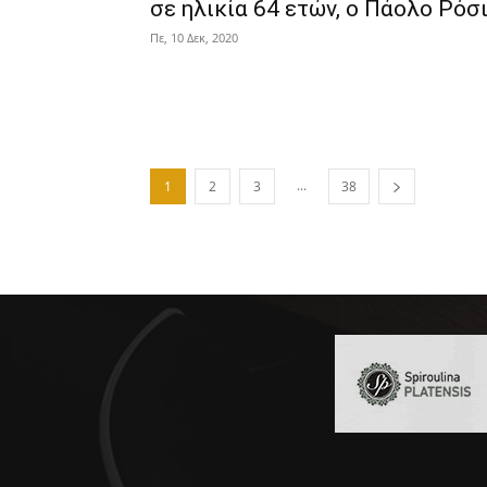
σε ηλικία 64 ετών, ο Πάολο Ρόσ
Πε, 10 Δεκ, 2020
...
1
2
3
38