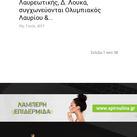
ι
Λαυρεωτικής, Δ. Λουκά,
συγχωνεύονται Ολυμπιακός
Λαυρίου &...
Πα, 7 Ιούλ, 2017
Σελίδα 1 από 38