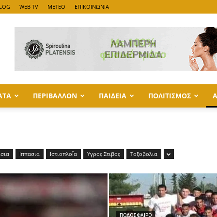
LOG
WEB TV
METEO
ΕΠΙΚΟΙΝΩΝΙΑ
ΑΤΑ
ΠΕΡΙΒΑΛΛΟΝ
ΠΑΙΔΕΙΑ
ΠΟΛΙΤΙΣΜΟΣ
σια
Ιππασια
ΙστιοπλοΪα
Υγρος Στιβος
Τοξοβολια
ΠΟΔΟΣΦΑΙΡΟ