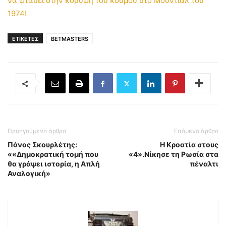
να φτάσει στην κορυφή του κόσμου στο Μουντιάλ του
1974!
ΕΤΙΚΕΤΕΣ
BETMASTERS
Προηγούμενο άρθρο
Επόμενο άρθρο
Πάνος Σκουρλέτης:
Η Κροατία στους
««Δημοκρατική τομή που
«4».Νίκησε τη Ρωσία στα
θα γράψει ιστορία, η Απλή
πέναλτι
Αναλογική»