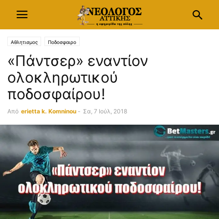
Αθλητισμος
Ποδοσφαιρο
«Πάντσερ» εναντίον
ολοκληρωτικού
ποδοσφαίρου!
Από
erietta k. Komninou
-
Σα, 7 Ιούλ, 2018