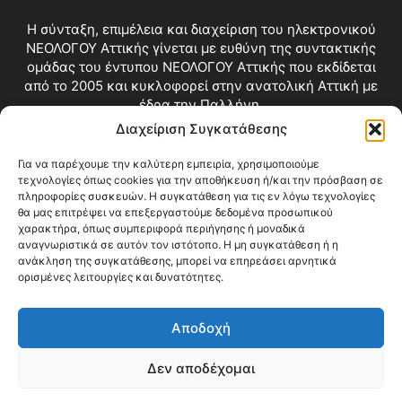
Η σύνταξη, επιμέλεια και διαχείριση του ηλεκτρονικού
ΝΕΟΛΟΓΟΥ Αττικής γίνεται με ευθύνη της συντακτικής
ομάδας του έντυπου ΝΕΟΛΟΓΟΥ Αττικής που εκδίδεται
από το 2005 και κυκλοφορεί στην ανατολική Αττική με
έδρα την Παλλήνη.
Διαχείριση Συγκατάθεσης
Επικοινωνία:
info@neologosattikis.gr
Για να παρέχουμε την καλύτερη εμπειρία, χρησιμοποιούμε
τεχνολογίες όπως cookies για την αποθήκευση ή/και την πρόσβαση σε
ΑΚΟΛΟΥΘΗΣΕ ΜΑΣ
πληροφορίες συσκευών. Η συγκατάθεση για τις εν λόγω τεχνολογίες
θα μας επιτρέψει να επεξεργαστούμε δεδομένα προσωπικού
χαρακτήρα, όπως συμπεριφορά περιήγησης ή μοναδικά
αναγνωριστικά σε αυτόν τον ιστότοπο. Η μη συγκατάθεση ή η
ανάκληση της συγκατάθεσης, μπορεί να επηρεάσει αρνητικά
ορισμένες λειτουργίες και δυνατότητες.
Αποδοχή
Δεν αποδέχομαι
Blog
Videos
Όροι Χρήσης
Επικοινωνία