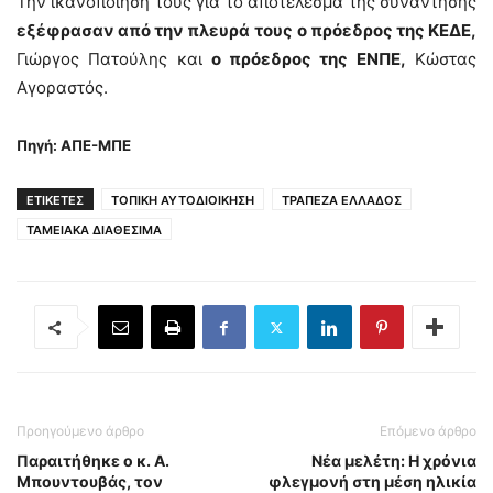
Την ικανοποίησή τους για το αποτέλεσμα της συνάντησης
εξέφρασαν από την πλευρά τους
ο πρόεδρος της ΚΕΔΕ,
Γιώργος Πατούλης και
ο πρόεδρος της ΕΝΠΕ,
Κώστας
Αγοραστός.
Πηγή: ΑΠΕ-ΜΠΕ
ΕΤΙΚΕΤΕΣ
ΤΟΠΙΚΗ ΑΥΤΟΔΙΟΙΚΗΣΗ
ΤΡΑΠΕΖΑ ΕΛΛΑΔΟΣ
ΤΑΜΕΙΑΚΑ ΔΙΑΘΕΣΙΜΑ
Προηγούμενο άρθρο
Επόμενο άρθρο
Παραιτήθηκε ο κ. Α.
Νέα μελέτη: Η χρόνια
Μπουντουβάς, τον
φλεγμονή στη μέση ηλικία