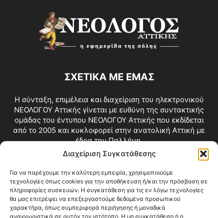
ΣΧΕΤΙΚΑ ΜΕ ΕΜΑΣ
Η σύνταξη, επιμέλεια και διαχείριση του ηλεκτρονικού
ΝΕΟΛΟΓΟΥ Αττικής γίνεται με ευθύνη της συντακτικής
ομάδας του έντυπου ΝΕΟΛΟΓΟΥ Αττικής που εκδίδεται
από το 2005 και κυκλοφορεί στην ανατολική Αττική με
έδρα την Παλλήνη.
Διαχείριση Συγκατάθεσης
Επικοινωνία:
info@neologosattikis.gr
Για να παρέχουμε την καλύτερη εμπειρία, χρησιμοποιούμε
τεχνολογίες όπως cookies για την αποθήκευση ή/και την πρόσβαση σε
ΑΚΟΛΟΥΘΗΣΕ ΜΑΣ
πληροφορίες συσκευών. Η συγκατάθεση για τις εν λόγω τεχνολογίες
θα μας επιτρέψει να επεξεργαστούμε δεδομένα προσωπικού
χαρακτήρα, όπως συμπεριφορά περιήγησης ή μοναδικά
αναγνωριστικά σε αυτόν τον ιστότοπο. Η μη συγκατάθεση ή η