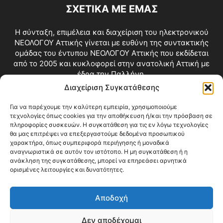
ΣΧΕΤΙΚΑ ΜΕ ΕΜΑΣ
Η σύνταξη, επιμέλεια και διαχείριση του ηλεκτρονικού
ΝΕΟΛΟΓΟΥ Αττικής γίνεται με ευθύνη της συντακτικής
ομάδας του έντυπου ΝΕΟΛΟΓΟΥ Αττικής που εκδίδεται
από το 2005 και κυκλοφορεί στην ανατολική Αττική με
έδρα την Παλλήνη.
Διαχείριση Συγκατάθεσης
Επικοινωνία:
info@neologosattikis.gr
Για να παρέχουμε την καλύτερη εμπειρία, χρησιμοποιούμε
τεχνολογίες όπως cookies για την αποθήκευση ή/και την πρόσβαση σε
ΑΚΟΛΟΥΘΗΣΕ ΜΑΣ
πληροφορίες συσκευών. Η συγκατάθεση για τις εν λόγω τεχνολογίες
θα μας επιτρέψει να επεξεργαστούμε δεδομένα προσωπικού
χαρακτήρα, όπως συμπεριφορά περιήγησης ή μοναδικά
αναγνωριστικά σε αυτόν τον ιστότοπο. Η μη συγκατάθεση ή η
ανάκληση της συγκατάθεσης, μπορεί να επηρεάσει αρνητικά
ορισμένες λειτουργίες και δυνατότητες.
Αποδοχή
Δεν αποδέχομαι
Blog
Videos
Όροι Χρήσης
Επικοινωνία