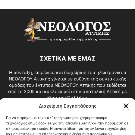
ΣΧΕΤΙΚΑ ΜΕ ΕΜΑΣ
Η σύνταξη, επιμέλεια και διαχείριση του ηλεκτρονικού
ΝΕΟΛΟΓΟΥ Αττικής γίνεται με ευθύνη της συντακτικής
ομάδας του έντυπου ΝΕΟΛΟΓΟΥ Αττικής που εκδίδεται
από το 2005 και κυκλοφορεί στην ανατολική Αττική με
έδρα την Παλλήνη.
Διαχείριση Συγκατάθεσης
Επικοινωνία:
info@neologosattikis.gr
Για να παρέχουμε την καλύτερη εμπειρία, χρησιμοποιούμε
τεχνολογίες όπως cookies για την αποθήκευση ή/και την πρόσβαση σε
ΑΚΟΛΟΥΘΗΣΕ ΜΑΣ
πληροφορίες συσκευών. Η συγκατάθεση για τις εν λόγω τεχνολογίες
θα μας επιτρέψει να επεξεργαστούμε δεδομένα προσωπικού