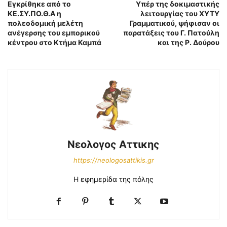
Εγκρίθηκε από το
Υπέρ της δοκιμαστικής
ΚΕ.ΣΥ.ΠΟ.Θ.Α η
λειτουργίας του ΧΥΤΥ
πολεοδομική μελέτη
Γραμματικού, ψήφισαν οι
ανέγερσης του εμπορικού
παρατάξεις του Γ. Πατούλη
κέντρου στο Κτήμα Καμπά
και της Ρ. Δούρου
Νεολογος Αττικης
https://neologosattikis.gr
Η εφημερίδα της πόλης