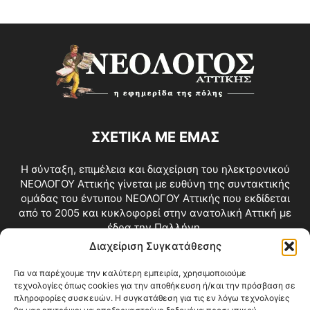
ΣΧΕΤΙΚΑ ΜΕ ΕΜΑΣ
Η σύνταξη, επιμέλεια και διαχείριση του ηλεκτρονικού
ΝΕΟΛΟΓΟΥ Αττικής γίνεται με ευθύνη της συντακτικής
ομάδας του έντυπου ΝΕΟΛΟΓΟΥ Αττικής που εκδίδεται
από το 2005 και κυκλοφορεί στην ανατολική Αττική με
έδρα την Παλλήνη.
Διαχείριση Συγκατάθεσης
Επικοινωνία:
info@neologosattikis.gr
Για να παρέχουμε την καλύτερη εμπειρία, χρησιμοποιούμε
τεχνολογίες όπως cookies για την αποθήκευση ή/και την πρόσβαση σε
ΑΚΟΛΟΥΘΗΣΕ ΜΑΣ
πληροφορίες συσκευών. Η συγκατάθεση για τις εν λόγω τεχνολογίες