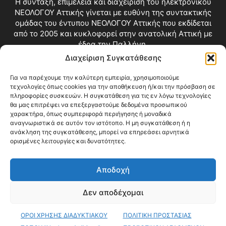
Η σύνταξη, επιμέλεια και διαχείριση του ηλεκτρονικού
ΝΕΟΛΟΓΟΥ Αττικής γίνεται με ευθύνη της συντακτικής
ομάδας του έντυπου ΝΕΟΛΟΓΟΥ Αττικής που εκδίδεται
από το 2005 και κυκλοφορεί στην ανατολική Αττική με
έδρα την Παλλήνη.
Διαχείριση Συγκατάθεσης
Επικοινωνία:
info@neologosattikis.gr
Για να παρέχουμε την καλύτερη εμπειρία, χρησιμοποιούμε
τεχνολογίες όπως cookies για την αποθήκευση ή/και την πρόσβαση σε
ΑΚΟΛΟΥΘΗΣΕ ΜΑΣ
πληροφορίες συσκευών. Η συγκατάθεση για τις εν λόγω τεχνολογίες
θα μας επιτρέψει να επεξεργαστούμε δεδομένα προσωπικού
χαρακτήρα, όπως συμπεριφορά περιήγησης ή μοναδικά
αναγνωριστικά σε αυτόν τον ιστότοπο. Η μη συγκατάθεση ή η
ανάκληση της συγκατάθεσης, μπορεί να επηρεάσει αρνητικά
ορισμένες λειτουργίες και δυνατότητες.
Αποδοχή
Δεν αποδέχομαι
Blog
Videos
Όροι Χρήσης
Επικοινωνία
ΟΡΟΙ ΧΡΗΣΗΣ ΔΙΑΔΥΚΤΙΑΚΟΥ
ΠΟΛΙΤΙΚΗ ΠΡΟΣΤΑΣΙΑΣ
© Copyright 2026 ΝΕΟΛΟΓΟΣ ΑΤΤΙΚΗΣ • All Rights Reserved •