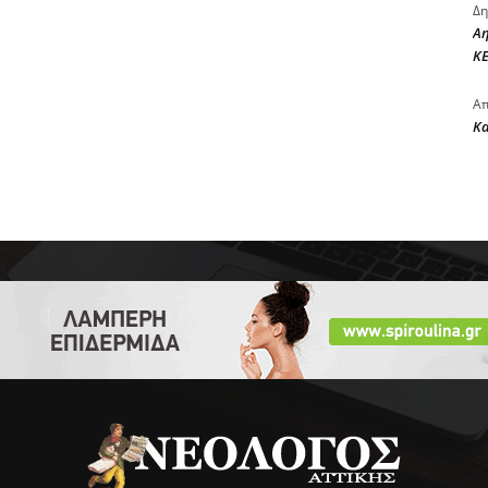
Δη
Αη
ΚΕ
Απ
Κ