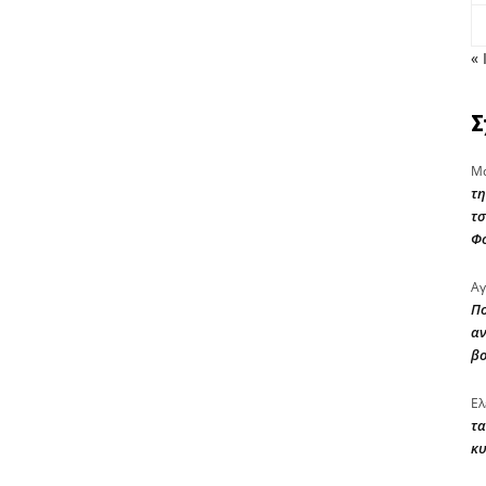
« 
Σ
Μα
τη
τσ
Φ
Αγ
Πο
αν
β
Ελ
τα
κυ