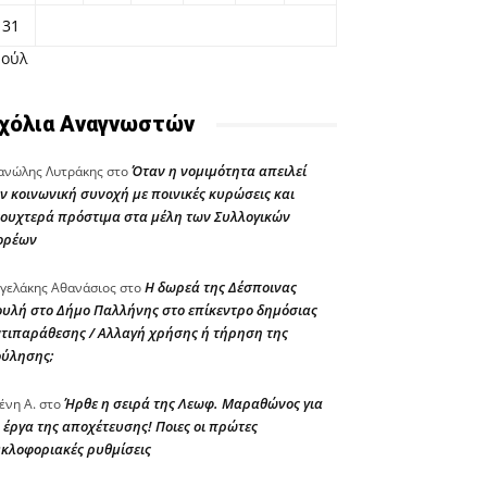
31
Ιούλ
χόλια Αναγνωστών
Όταν η νομιμότητα απειλεί
νώλης Λυτράκης
στο
ν κοινωνική συνοχή με ποινικές κυρώσεις και
ουχτερά πρόστιμα στα μέλη των Συλλογικών
ορέων
Η δωρεά της Δέσποινας
γελάκης Αθανάσιος
στο
υλή στο Δήμο Παλλήνης στο επίκεντρο δημόσιας
τιπαράθεσης / Αλλαγή χρήσης ή τήρηση της
ούλησης;
Ήρθε η σειρά της Λεωφ. Μαραθώνος για
ένη Α.
στο
 έργα της αποχέτευσης! Ποιες οι πρώτες
κλοφοριακές ρυθμίσεις