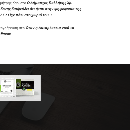
Ο Δήμαρχος Παλλήνης Χρ.
μήτρης Καρ.
στο
δόνης διαψεύδει ότι ήταν στην ψηφοφορία της
ΔΕ / Είχε πάει στο χωριό του..!
Όταν η Αυταρέσκεια νικά το
ογοήτευση
στο
αθήκον