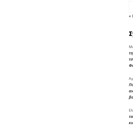
« 
Σ
Μα
τη
τσ
Φ
Αγ
Πο
αν
β
Ελ
τα
κυ