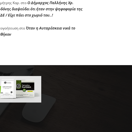
Ο Δήμαρχος Παλλήνης Χρ.
μήτρης Καρ.
στο
δόνης διαψεύδει ότι ήταν στην ψηφοφορία της
ΔΕ / Είχε πάει στο χωριό του..!
Όταν η Αυταρέσκεια νικά το
ογοήτευση
στο
αθήκον