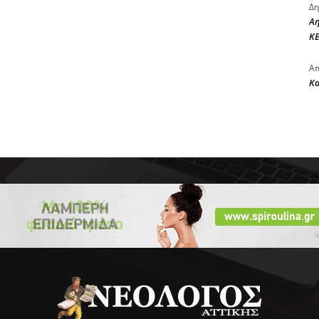
Δη
Αη
ΚΕ
Απ
Κ