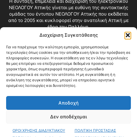
Η σύνταξη, επιμέλεια και διαχείριση του ηλεκτρονικού
ΝΕΟΛΟΓΟΥ Αττικής γίνεται με ευθύνη της συντακτικής
ομάδας του έντυπου ΝΕΟΛΟΓΟΥ Αττικής που εκδίδεται
από το 2005 και κυκλοφορεί στην ανατολική Αττική με
έδρα την Παλλήνη.
Διαχείριση Συγκατάθεσης
Επικοινωνία:
info@neologosattikis.gr
Για να παρέχουμε την καλύτερη εμπειρία, χρησιμοποιούμε
τεχνολογίες όπως cookies για την αποθήκευση ή/και την πρόσβαση σε
ΑΚΟΛΟΥΘΗΣΕ ΜΑΣ
πληροφορίες συσκευών. Η συγκατάθεση για τις εν λόγω τεχνολογίες
θα μας επιτρέψει να επεξεργαστούμε δεδομένα προσωπικού
χαρακτήρα, όπως συμπεριφορά περιήγησης ή μοναδικά
αναγνωριστικά σε αυτόν τον ιστότοπο. Η μη συγκατάθεση ή η
ανάκληση της συγκατάθεσης, μπορεί να επηρεάσει αρνητικά
ορισμένες λειτουργίες και δυνατότητες.
Αποδοχή
Δεν αποδέχομαι
Blog
Videos
Όροι Χρήσης
Επικοινωνία
ΟΡΟΙ ΧΡΗΣΗΣ ΔΙΑΔΥΚΤΙΑΚΟΥ
ΠΟΛΙΤΙΚΗ ΠΡΟΣΤΑΣΙΑΣ
© Copyright 2026 ΝΕΟΛΟΓΟΣ ΑΤΤΙΚΗΣ • All Rights Reserved •