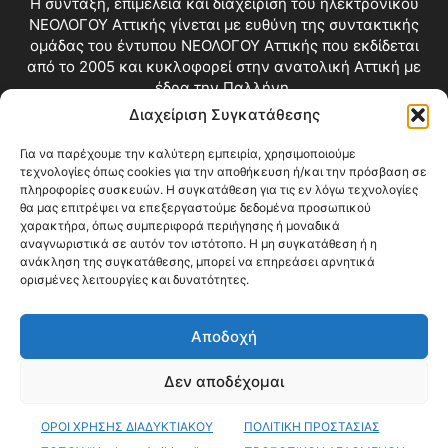
Η σύνταξη, επιμέλεια και διαχείριση του ηλεκτρονικού
ΝΕΟΛΟΓΟΥ Αττικής γίνεται με ευθύνη της συντακτικής
ομάδας του έντυπου ΝΕΟΛΟΓΟΥ Αττικής που εκδίδεται
από το 2005 και κυκλοφορεί στην ανατολική Αττική με
έδρα την Παλλήνη.
Διαχείριση Συγκατάθεσης
Επικοινωνία:
info@neologosattikis.gr
Για να παρέχουμε την καλύτερη εμπειρία, χρησιμοποιούμε
τεχνολογίες όπως cookies για την αποθήκευση ή/και την πρόσβαση σε
ΑΚΟΛΟΥΘΗΣΕ ΜΑΣ
πληροφορίες συσκευών. Η συγκατάθεση για τις εν λόγω τεχνολογίες
θα μας επιτρέψει να επεξεργαστούμε δεδομένα προσωπικού
χαρακτήρα, όπως συμπεριφορά περιήγησης ή μοναδικά
αναγνωριστικά σε αυτόν τον ιστότοπο. Η μη συγκατάθεση ή η
ανάκληση της συγκατάθεσης, μπορεί να επηρεάσει αρνητικά
ορισμένες λειτουργίες και δυνατότητες.
Αποδοχή
Δεν αποδέχομαι
Blog
Videos
Όροι Χρήσης
Επικοινωνία
ΟΡΟΙ ΧΡΗΣΗΣ ΔΙΑΔΥΚΤΙΑΚΟΥ
ΠΟΛΙΤΙΚΗ ΠΡΟΣΤΑΣΙΑΣ
© Copyright 2026 ΝΕΟΛΟΓΟΣ ΑΤΤΙΚΗΣ • All Rights Reserved •