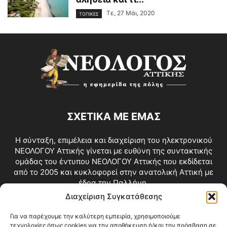
Τε, 27 Μάι, 2020
ΤΟΠΙΚΕΣ
ΣΧΕΤΙΚΑ ΜΕ ΕΜΑΣ
Η σύνταξη, επιμέλεια και διαχείριση του ηλεκτρονικού
ΝΕΟΛΟΓΟΥ Αττικής γίνεται με ευθύνη της συντακτικής
ομάδας του έντυπου ΝΕΟΛΟΓΟΥ Αττικής που εκδίδεται
από το 2005 και κυκλοφορεί στην ανατολική Αττική με
έδρα την Παλλήνη.
Διαχείριση Συγκατάθεσης
Επικοινωνία:
info@neologosattikis.gr
Για να παρέχουμε την καλύτερη εμπειρία, χρησιμοποιούμε
τεχνολογίες όπως cookies για την αποθήκευση ή/και την πρόσβαση σε