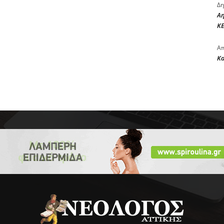
Δη
Αη
ΚΕ
Απ
Κ