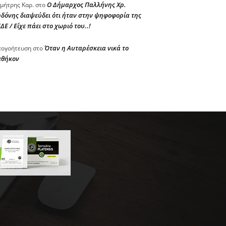
Ο Δήμαρχος Παλλήνης Χρ.
μήτρης Καρ.
στο
δόνης διαψεύδει ότι ήταν στην ψηφοφορία της
ΔΕ / Είχε πάει στο χωριό του..!
Όταν η Αυταρέσκεια νικά το
ογοήτευση
στο
αθήκον