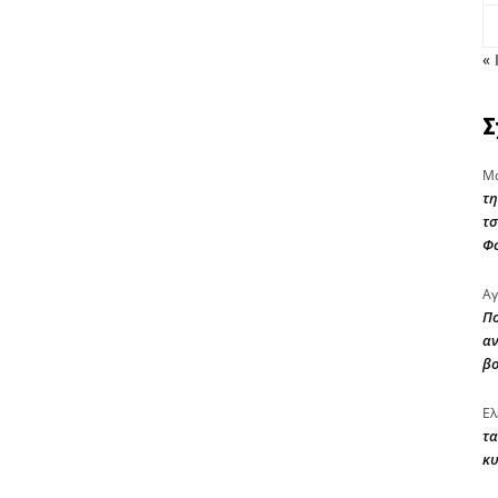
« 
Σ
Μα
τη
τσ
Φ
Αγ
Πο
αν
β
Ελ
τα
κυ