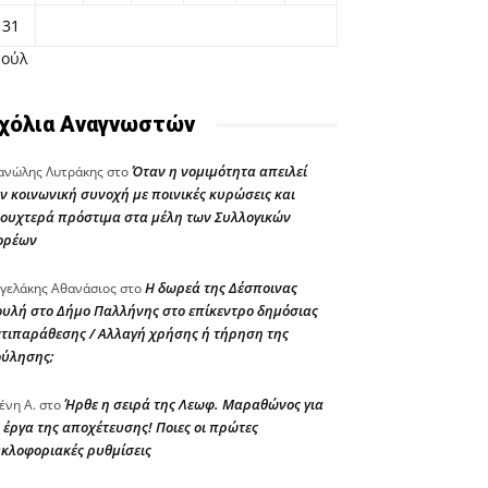
31
Ιούλ
χόλια Αναγνωστών
Όταν η νομιμότητα απειλεί
νώλης Λυτράκης
στο
ν κοινωνική συνοχή με ποινικές κυρώσεις και
ουχτερά πρόστιμα στα μέλη των Συλλογικών
ορέων
Η δωρεά της Δέσποινας
γελάκης Αθανάσιος
στο
υλή στο Δήμο Παλλήνης στο επίκεντρο δημόσιας
τιπαράθεσης / Αλλαγή χρήσης ή τήρηση της
ούλησης;
Ήρθε η σειρά της Λεωφ. Μαραθώνος για
ένη Α.
στο
 έργα της αποχέτευσης! Ποιες οι πρώτες
κλοφοριακές ρυθμίσεις