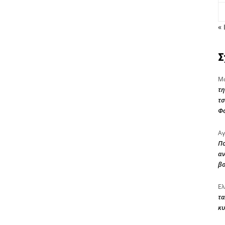
« 
Σ
Μα
τη
τσ
Φ
Αγ
Πο
αν
β
Ελ
τα
κυ