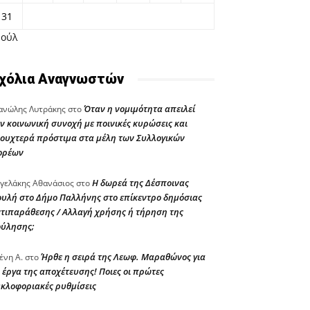
31
Ιούλ
χόλια Αναγνωστών
Όταν η νομιμότητα απειλεί
νώλης Λυτράκης
στο
ν κοινωνική συνοχή με ποινικές κυρώσεις και
ουχτερά πρόστιμα στα μέλη των Συλλογικών
ορέων
Η δωρεά της Δέσποινας
γελάκης Αθανάσιος
στο
υλή στο Δήμο Παλλήνης στο επίκεντρο δημόσιας
τιπαράθεσης / Αλλαγή χρήσης ή τήρηση της
ούλησης;
Ήρθε η σειρά της Λεωφ. Μαραθώνος για
ένη Α.
στο
 έργα της αποχέτευσης! Ποιες οι πρώτες
κλοφοριακές ρυθμίσεις