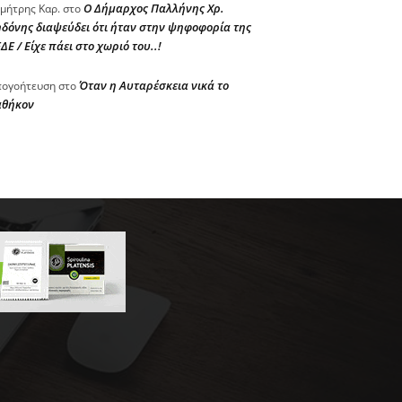
Ο Δήμαρχος Παλλήνης Χρ.
μήτρης Καρ.
στο
δόνης διαψεύδει ότι ήταν στην ψηφοφορία της
ΔΕ / Είχε πάει στο χωριό του..!
Όταν η Αυταρέσκεια νικά το
ογοήτευση
στο
αθήκον