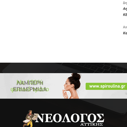
Δη
Αη
ΚΕ
Απ
Κ