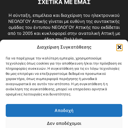
ΣΧΕΤΙΚΑ ΜΕ ΕΜΑΣ
Η σύνταξη, επιμέλεια και διαχείριση του ηλεκτρονικού
ΝΕΟΛΟΓΟΥ Αττικής γίνεται με ευθύνη της συντακτικής
ομάδας του έντυπου ΝΕΟΛΟΓΟΥ Αττικής που εκδίδεται
από το 2005 και κυκλοφορεί στην ανατολική Αττική με
έδρα την Παλλήνη.
Διαχείριση Συγκατάθεσης
Επικοινωνία:
info@neologosattikis.gr
Για να παρέχουμε την καλύτερη εμπειρία, χρησιμοποιούμε
τεχνολογίες όπως cookies για την αποθήκευση ή/και την πρόσβαση σε
ΑΚΟΛΟΥΘΗΣΕ ΜΑΣ
πληροφορίες συσκευών. Η συγκατάθεση για τις εν λόγω τεχνολογίες
θα μας επιτρέψει να επεξεργαστούμε δεδομένα προσωπικού
χαρακτήρα, όπως συμπεριφορά περιήγησης ή μοναδικά
αναγνωριστικά σε αυτόν τον ιστότοπο. Η μη συγκατάθεση ή η
ανάκληση της συγκατάθεσης, μπορεί να επηρεάσει αρνητικά
ορισμένες λειτουργίες και δυνατότητες.
Αποδοχή
Δεν αποδέχομαι
Blog
Videos
Όροι Χρήσης
Επικοινωνία