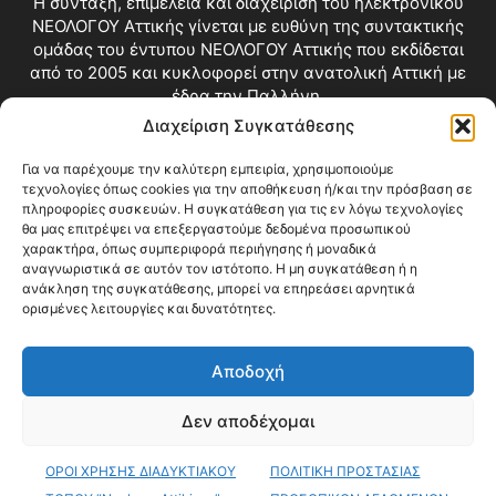
Η σύνταξη, επιμέλεια και διαχείριση του ηλεκτρονικού
ΝΕΟΛΟΓΟΥ Αττικής γίνεται με ευθύνη της συντακτικής
ομάδας του έντυπου ΝΕΟΛΟΓΟΥ Αττικής που εκδίδεται
από το 2005 και κυκλοφορεί στην ανατολική Αττική με
έδρα την Παλλήνη.
Διαχείριση Συγκατάθεσης
Επικοινωνία:
info@neologosattikis.gr
Για να παρέχουμε την καλύτερη εμπειρία, χρησιμοποιούμε
τεχνολογίες όπως cookies για την αποθήκευση ή/και την πρόσβαση σε
ΑΚΟΛΟΥΘΗΣΕ ΜΑΣ
πληροφορίες συσκευών. Η συγκατάθεση για τις εν λόγω τεχνολογίες
θα μας επιτρέψει να επεξεργαστούμε δεδομένα προσωπικού
χαρακτήρα, όπως συμπεριφορά περιήγησης ή μοναδικά
αναγνωριστικά σε αυτόν τον ιστότοπο. Η μη συγκατάθεση ή η
ανάκληση της συγκατάθεσης, μπορεί να επηρεάσει αρνητικά
ορισμένες λειτουργίες και δυνατότητες.
Αποδοχή
Δεν αποδέχομαι
Blog
Videos
Όροι Χρήσης
Επικοινωνία
ΟΡΟΙ ΧΡΗΣΗΣ ΔΙΑΔΥΚΤΙΑΚΟΥ
ΠΟΛΙΤΙΚΗ ΠΡΟΣΤΑΣΙΑΣ
© Copyright 2026 ΝΕΟΛΟΓΟΣ ΑΤΤΙΚΗΣ • All Rights Reserved •