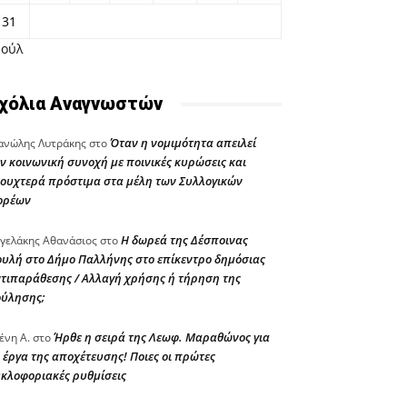
31
Ιούλ
χόλια Αναγνωστών
Όταν η νομιμότητα απειλεί
νώλης Λυτράκης
στο
ν κοινωνική συνοχή με ποινικές κυρώσεις και
ουχτερά πρόστιμα στα μέλη των Συλλογικών
ορέων
Η δωρεά της Δέσποινας
γελάκης Αθανάσιος
στο
υλή στο Δήμο Παλλήνης στο επίκεντρο δημόσιας
τιπαράθεσης / Αλλαγή χρήσης ή τήρηση της
ούλησης;
Ήρθε η σειρά της Λεωφ. Μαραθώνος για
ένη Α.
στο
 έργα της αποχέτευσης! Ποιες οι πρώτες
κλοφοριακές ρυθμίσεις