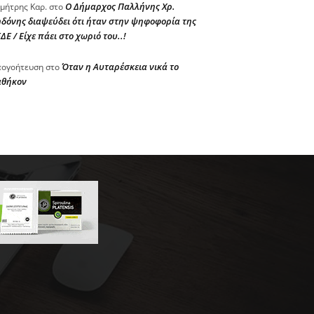
Ο Δήμαρχος Παλλήνης Χρ.
μήτρης Καρ.
στο
δόνης διαψεύδει ότι ήταν στην ψηφοφορία της
ΔΕ / Είχε πάει στο χωριό του..!
Όταν η Αυταρέσκεια νικά το
ογοήτευση
στο
αθήκον