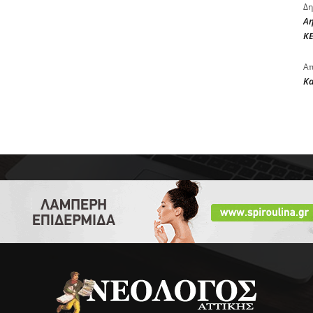
Δη
Αη
ΚΕ
Απ
Κ