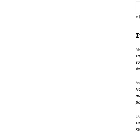
« 
Σ
Μα
τη
τσ
Φ
Αγ
Πο
αν
β
Ελ
τα
κυ