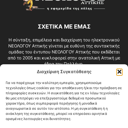
ΣΧΕΤΙΚΑ ΜΕ ΕΜΑΣ
Η σύνταξη, επιμέλεια και διαχείριση του ηλεκτρονικού
ΝΕΟΛΟΓΟΥ Αττικής γίνεται με ευθύνη της συντακτικής
ομάδας του έντυπου ΝΕΟΛΟΓΟΥ Αττικής που εκδίδεται
από το 2005 και κυκλοφορεί στην ανατολική Αττική με
έδρα την Παλλήνη.
Διαχείριση Συγκατάθεσης
Επικοινωνία:
info@neologosattikis.gr
Για να παρέχουμε την καλύτερη εμπειρία, χρησιμοποιούμε
τεχνολογίες όπως cookies για την αποθήκευση ή/και την πρόσβαση σε
ΑΚΟΛΟΥΘΗΣΕ ΜΑΣ
πληροφορίες συσκευών. Η συγκατάθεση για τις εν λόγω τεχνολογίες
θα μας επιτρέψει να επεξεργαστούμε δεδομένα προσωπικού
χαρακτήρα, όπως συμπεριφορά περιήγησης ή μοναδικά
αναγνωριστικά σε αυτόν τον ιστότοπο. Η μη συγκατάθεση ή η
ανάκληση της συγκατάθεσης, μπορεί να επηρεάσει αρνητικά
ορισμένες λειτουργίες και δυνατότητες.