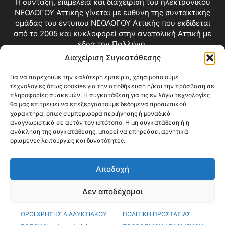
Η σύνταξη, επιμέλεια και διαχείριση του ηλεκτρονικού
ΝΕΟΛΟΓΟΥ Αττικής γίνεται με ευθύνη της συντακτικής
ομάδας του έντυπου ΝΕΟΛΟΓΟΥ Αττικής που εκδίδεται
από το 2005 και κυκλοφορεί στην ανατολική Αττική με
έδρα την Παλλήνη.
Διαχείριση Συγκατάθεσης
Επικοινωνία:
info@neologosattikis.gr
Για να παρέχουμε την καλύτερη εμπειρία, χρησιμοποιούμε
τεχνολογίες όπως cookies για την αποθήκευση ή/και την πρόσβαση σε
ΑΚΟΛΟΥΘΗΣΕ ΜΑΣ
πληροφορίες συσκευών. Η συγκατάθεση για τις εν λόγω τεχνολογίες
θα μας επιτρέψει να επεξεργαστούμε δεδομένα προσωπικού
χαρακτήρα, όπως συμπεριφορά περιήγησης ή μοναδικά
αναγνωριστικά σε αυτόν τον ιστότοπο. Η μη συγκατάθεση ή η
ανάκληση της συγκατάθεσης, μπορεί να επηρεάσει αρνητικά
ορισμένες λειτουργίες και δυνατότητες.
Αποδοχή
Δεν αποδέχομαι
Blog
Videos
Όροι Χρήσης
Επικοινωνία
ΟΡΟΙ ΧΡΗΣΗΣ ΔΙΑΔΥΚΤΙΑΚΟΥ
ΠΟΛΙΤΙΚΗ ΠΡΟΣΤΑΣΙΑΣ
© Copyright 2026 ΝΕΟΛΟΓΟΣ ΑΤΤΙΚΗΣ • All Rights Reserved •