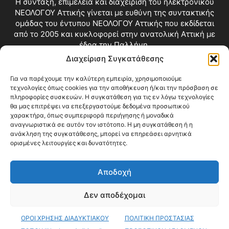
Η σύνταξη, επιμέλεια και διαχείριση του ηλεκτρονικού
ΝΕΟΛΟΓΟΥ Αττικής γίνεται με ευθύνη της συντακτικής
ομάδας του έντυπου ΝΕΟΛΟΓΟΥ Αττικής που εκδίδεται
από το 2005 και κυκλοφορεί στην ανατολική Αττική με
έδρα την Παλλήνη.
Διαχείριση Συγκατάθεσης
Επικοινωνία:
info@neologosattikis.gr
Για να παρέχουμε την καλύτερη εμπειρία, χρησιμοποιούμε
τεχνολογίες όπως cookies για την αποθήκευση ή/και την πρόσβαση σε
ΑΚΟΛΟΥΘΗΣΕ ΜΑΣ
πληροφορίες συσκευών. Η συγκατάθεση για τις εν λόγω τεχνολογίες
θα μας επιτρέψει να επεξεργαστούμε δεδομένα προσωπικού
χαρακτήρα, όπως συμπεριφορά περιήγησης ή μοναδικά
αναγνωριστικά σε αυτόν τον ιστότοπο. Η μη συγκατάθεση ή η
ανάκληση της συγκατάθεσης, μπορεί να επηρεάσει αρνητικά
ορισμένες λειτουργίες και δυνατότητες.
Αποδοχή
Δεν αποδέχομαι
Blog
Videos
Όροι Χρήσης
Επικοινωνία
ΟΡΟΙ ΧΡΗΣΗΣ ΔΙΑΔΥΚΤΙΑΚΟΥ
ΠΟΛΙΤΙΚΗ ΠΡΟΣΤΑΣΙΑΣ
© Copyright 2026 ΝΕΟΛΟΓΟΣ ΑΤΤΙΚΗΣ • All Rights Reserved •